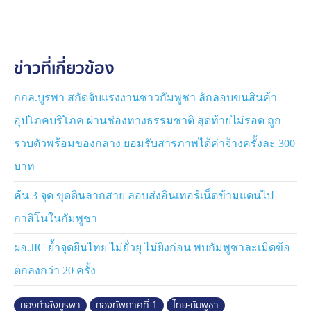
ส่วนใหญ่เดินทางไปทำงานในพื้นที่ กรุงปอยเปต ประเทศ
กัมพูชา ลักษณะงานเกี่ยวข้องกับเว็บพนันออนไลน์ คอล
เซนเตอร์ กาสิโน หรือรับจ้างทั่วไป บางคนถูกชักชวนผ่านสื่อ
ข่าวที่เกี่ยวข้อง
ออนไลน์ และไม่ทราบล่วงหน้าว่าต้องข้ามแดนไปต่าง
ประเทศ ต่อมาประสบปัญหาในการทำงาน ถูกเลิกจ้าง ถูก
ควบคุม หรือหวั่นเกรงอันตราย จึงหลบหนีกลับเข้ามายัง
กกล.บูรพา สกัดจับแรงงานชาวกัมพูชา ลักลอบขนสินค้า
ประเทศไทย โดยมีการว่าจ้างผู้นำพาชาวกัมพูชาในอัตรา
อุปโภคบริโภค ผ่านช่องทางธรรมชาติ สุดท้ายไม่รอด ถูก
2,000 – 10,000 บาทต่อคน
รวบตัวพร้อมของกลาง ยอมรับสารภาพได้ค่าจ้างครั้งละ 300
ภายหลังการซักถาม หน่วยทหารพรานได้ควบคุมตัวผู้ถูก
บาท
จับกุมทั้งหมดส่งมอบให้พนักงานสอบสวน สภ.คลองน้ำใส
ค้น 3 จุด ขุดดินลากสาย ลอบส่งอินเทอร์เน็ตข้ามแดนไป
และ สภ.คลองลึก เพื่อดำเนินการตรวจสอบประวัติและ
ดำเนินการตามกฎหมายต่อไป
กาสิโนในกัมพูชา
ผอ.JIC ย้ำจุดยืนไทย ไม่ยั่วยุ ไม่ยิงก่อน พบกัมพูชาละเมิดข้อ
ตกลงกว่า 20 ครั้ง
กองกำลังบูรพา
กองทัพภาคที่ 1
ไทย-กัมพูชา