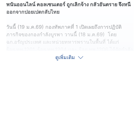
พนันออนไลน์ คอลเซนเตอร์ ถูกเลิกจ้าง กลัวอันตราย จึงหนี
ออกจากปอยเปตกลับไทย
วันนี้ (19 ม.ค.69) กองทัพภาคที่ 1 เปิดเผยถึงการปฏิบัติ
ภารกิจของกองกำลังบูรพา วานนี้ (18 ม.ค.69) โดย
ฉก.อรัญประเทศ และหน่วยทหารพรานในพื้นที่ ได้แก่
ร้อย.ทพ.1201, ร้อย.ทพ.1204 และ ร้อย.ทพ.1206 ได้จัดกำลัง
พลออกลาดตระเวนเพื่อป้องกันและสกัดกั้นการกระทำผิด
ดูเพิ่มเติม
กฎหมายตามแนวชายแดนไทย–กัมพูชา ในพื้นที่รับผิดชอบ
อ.อรัญประเทศ จ.สระแก้ว
ชุปฏิบัติการตรวจพบและจับกุมผู้ลักลอบเข้าเมืองโดยผิด
กฎหมาย สัญชาติไทย (ขาเข้า) รวม 20 คน เป็นชาย 13 คน
หญิง 7 คน จับกุมได้ในหลายพื้นที่ อาทิ บริเวณ บ.เนิน
สมบูรณ์ ต.คลองน้ำใส บ.ดงงู ต.ป่าไร่ และพื้นที่ตลาดโรง
เกลือ ต.อรัญประเทศ โดยผู้ถูกจับกุมทั้งหมดลักลอบข้ามแดน
ผ่านช่องทางธรรมชาติ และในขณะจับกุมไม่พบผู้นำพา
ในชั้นจับกุม จากการซักถาม ผู้ถูกจับกุมให้การโดยสรุปว่า