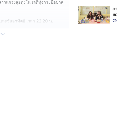
แกร่งลุยทุ่งใน เลดี้ทุ่งกระบือบาล
ตา
ชิ
์ และวันอาทิตย์ เวลา 22.20 น.
านต์ณัฐชา #อี๊ดดวงใจ #จีนเฌอติน