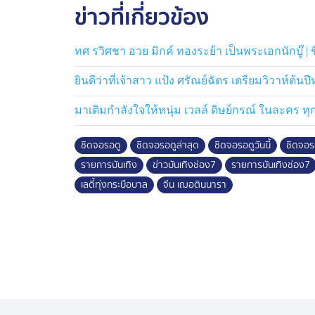
ข่าวที่เกี่ยวข้อง
ทศ รวิศชา อวย มิกค์ ทองระย้า เป็นพระเอกนักบู๊ | ช
ยินดีว่าที่เจ้าสาว แป้ง ศรัณย์ฉัตร เตรียมวิวาห์ต้นปี
มาเติมกำลังใจให้หนุ่ม เวลล์ ดิษย์กรณ์ ในละคร ทุก
ชิดจอรอดู
ชิดจอรอดูล่าสุด
ชิดจอรอดูวันนี้
ชิดจอร
รายการบันเทิง
ข่าวบันเทิงช่อง7
รายการบันเทิงช่อง7
เลดี้ทุ่งกระบือบาล
จีน เฌอตินนารา