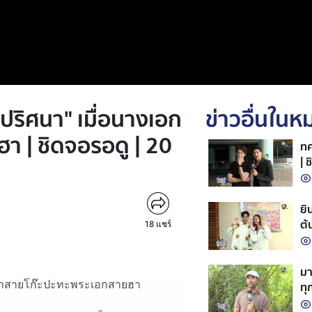
างปริศนา" เมื่อนางเอก
ข่าวอื่นใน
า | ชิดจอรอดู | 20
ทศ
| 
ยิ
ต้
18
แชร์
มา
างเอกสายโก๊ะปะทะพระเอกสายฮา
ทุ