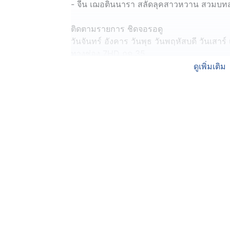
- จีน เฌอตินนารา สลัดลุคสาวหวาน สวมบทสาว
ติดตามรายการ ชิดจอรอดู
วันจันทร์ อังคาร วันพุธ วันพฤหัสบดี วันเสาร
ทางช่อง 7HD กด 35
ดูเพิ่มเติม
#ชิดจอรอดู #ลางปริศนา #ธันวาสุริยจักร #ก
นารา #เลดี้ทุ่งกระบือบาล #รายการช่อง7