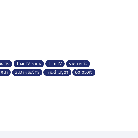
ันเทิง
Thai TV Show
Thai TV
รายการทีวี
ริศนา
ธันวา สุริยจักร
กานต์ ณัฐชา
อี๊ด ดวงใจ