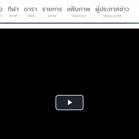
าว
กีฬา
ดารา
รายการ
แฟ้มภาพ
ผู้ประกาศข่าว
S
SPORT
STARS
SHOW
7HDSTOCK
NEWSCASTER
(current)
Play
Video