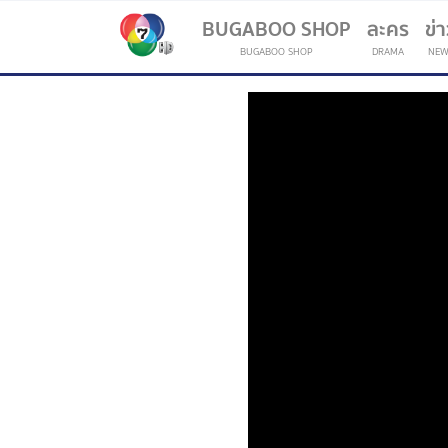
BUGABOO SHOP
ละคร
ข่
BUGABOO SHOP
DRAMA
NEW