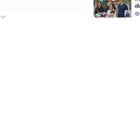
เส
้นำรถน้ำมาฉีดสกัดเพลิง โดยมี ปภ. ตาม
อาไว้ได้ คาดประกายไฟจากการตัดแยก
ูกเครน-แผ่นปูนทับ น่าเศร้าในรถ
มาไม่ได้
มนตรีว่าการกระทรวงมหาดไทย หลัง
ตกใจ พร้อมถามกลับว่า “อีกแล้วหรือ”
อง หาวิธีการบอกเลิกสัญญากับผู้รับ
านทางคดีได้
และแผ่นปูนล่าช้าไปอีก เจ้าหน้าที่ต้อง
หน้าที่ต้องนำรถน้ำฉีดพ่นตลอดการ
่ให้เกิดเพลิงไหม้ซ้ำ
ที่ 2 ติดขัดอย่างหนัก ประชาชน