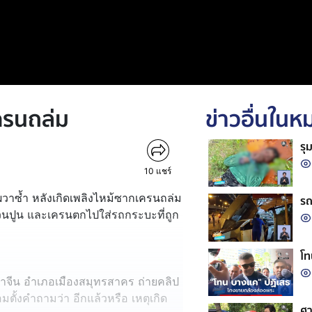
เครนถล่ม
ข่าวอื่นใน
รุ
10
แชร์
2 ผวาซ้ำ หลังเกิดเพลิงไหม้ซากเครนถล่ม
รถ
วนปูน และเครนตกไปใส่รถกระบะที่ถูก
โท
่าจีน อำเภอเมืองสมุทรสาคร ถ่ายคลิป
มตั้งคำถามว่า อีกแล้วหรือ เหตุเกิด
ศา