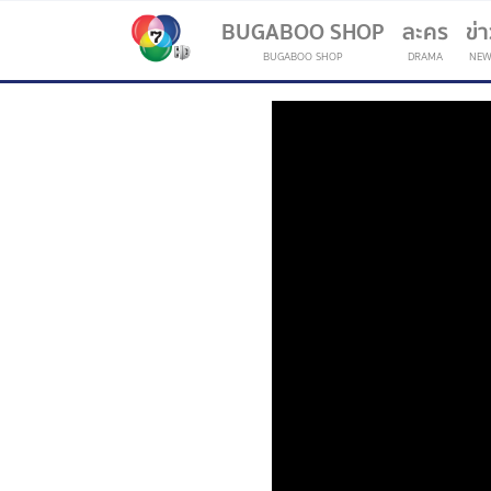
BUGABOO SHOP
ละคร
ข่
BUGABOO SHOP
DRAMA
NEW