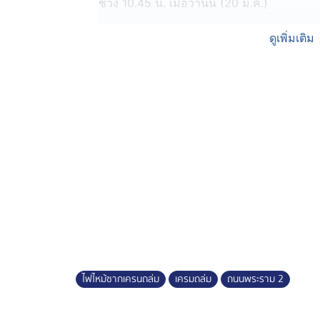
ช่วง 10.45 น. เมื่อวานนี้ (20 ม.ค.)
เจ้าหน้าที่ดับเพลิงของบริษัทที่อยู่แถวนั้นได
ดูเพิ่มเติม
มาสมทบให้โฟมฉีก 10 นาที ก็ควบคุมเพลิงเ
ชิ้นส่วนเครนตกไปถูกน้ำมันรถกระบะตู้ทึบที่ถ
กระบะยังมีร่างท่อนร่างของคนขับที่ยังนำออก
“อนุทิน” ตกใจ เพลิงไหม้ซ้ำซากเครนถล่ม
นายอนุทิน ชาญวีรกูล นายกรัฐมนตรีและรัฐ
ทราบข่าวเกิดเพลิงไหม้ซ้ำซากเครน ทำสีหน้า
ย้ำว่าในฐานะรัฐบาลจะให้ดำเนินการทางปกคร
เหมา ยืนยันเพลิงไหม้ไม่สามารถทำลายหลักฐ
หลังเกิดเพลิงไหม้ก็ทำให้การรื้อถอนซากเครน 
ประเมิน วางแผนการทำงานอย่างรอบคอบ เจ้า
ทำงาน เพื่อลดความร้อนในการเจาะคอนกรีต ไม
ไฟไหม้ซากเครนถล่ม
เครมถล่ม
ถนนพระราม 2
หนีรถติด ถ.พระรามที่ 2 ไปใช้รถไฟ
หลังเครนถล่ม ทำให้รถที่สัญจรบนถนนพระราม