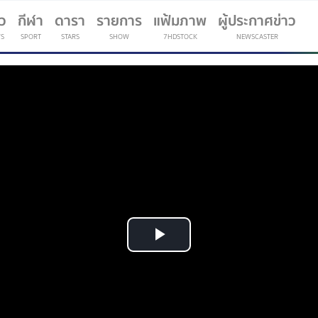
าว
กีฬา
ดารา
รายการ
แฟ้มภาพ
ผู้ประกาศข่าว
S
SPORT
STARS
SHOW
7HDSTOCK
NEWSCASTER
(current)
Play
Video