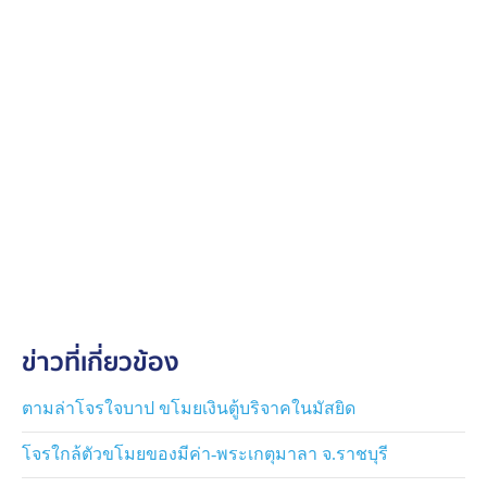
ข่าวที่เกี่ยวข้อง
ตามล่าโจรใจบาป ขโมยเงินตู้บริจาคในมัสยิด
โจรใกล้ตัวขโมยของมีค่า-พระเกตุมาลา จ.ราชบุรี