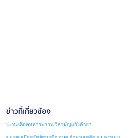
ข่าวที่เกี่ยวข้อง
ปะทะเดือดทหารพราน วิสามัญแก๊งค้ายา
ขยายผลยึดทรัพย์สมาชิก อบต.ค้ายาเสพติด จ.นครพนม