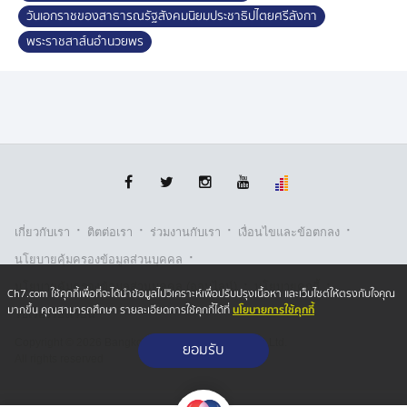
วันเอกราชของสาธารณรัฐสังคมนิยมประชาธิปไตยศรีลังกา
พระราชสาส์นอำนวยพร
·
·
·
·
เกี่ยวกับเรา
ติตต่อเรา
ร่วมงานกับเรา
เงื่อนไขและข้อตกลง
·
นโยบายคุ้มครองข้อมูลส่วนบุคคล
·
·
นโยบายคุ้มครองข้อมูลส่วนบุคคล (ออนไลน์)
นโยบายคุกกี้
Ch7.com ใช้คุกกี้เพื่อที่จะได้นำข้อมูลไปวิเคราะห์เพื่อปรับปรุงเนื้อหา และเว็บไซต์ให้ตรงกับใจคุณ
นโยบายการใช้คุกกี้
มากขึ้น คุณสามารถศึกษา รายละเอียดการใช้คุกกี้ได้ที่
รับเรื่องร้องเรียน
Copyright © 2026 Bangkok Broadcasting & T.V. Co.,Ltd.
ยอมรับ
All rights reserved