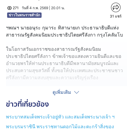
271
วันที่ 4 ก.พ. 2569 | 20.01 น.
ข่าวในพระราชสำนัก
31
แชร์
ฯพณฯ นายอนุระ กุมาระ ทิสานายเก ประธานาธิบดีแห่ง
สาธารณรัฐสังคมนิยมประชาธิปไตยศรีลังกา กรุงโคลัมโบ
ในโอกาสวันเอกราชของสาธารณรัฐสังคมนิยม
ประชาธิปไตยศรีลังกา ข้าพเจ้าขอแสดงความยินดีและขอ
อำนวยพรให้ท่านประธานาธิบดีมีพลานามัยสมบูรณ์และ
ประสบความสุขสวัสดิ์ ทั้งขอให้ประเทศและประชาชนชาว
ศรีลังกามีความสงบสุขและความเจริญรุ่งเรือง
ตลอดระยะเวลากว่าเจ็ดทศวรรษของความสัมพันธ์ทางการ
ดูเพิ่มเติม
ทูตที่มีต่อกัน ประเทศไทยและศรีลังกามีความสัมพันธ์ฉัน
ข่าวที่เกี่ยวข้อง
มิตรที่ใกล้ชิดแนบแน่นเสมอมา ซึ่งเป็นมิตรภาพที่มีรากฐาน
ทางประวัติศาสตร์อันยาวนานที่หยั่งรากลึกในความศรัทธา
พระบาทสมเด็จพระเจ้าอยู่หัว และสมเด็จพระนางเจ้า ฯ
ทางศาสนาและมรดกทางพระพุทธศาสนาร่วมกัน
พระบรมราชินี พระราชทานดอกไม้และตะกร้าสิ่งของ