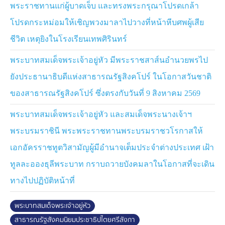
ประเทศไทยขอร่วมกับประชาคมระหว่างประเทศแสดง
พระราชทานแก่ผู้บาดเจ็บ และทรงพระกรุณาโปรดเกล้า
ความยินดีต่อความสำเร็จของศรีลังกาในการฟื้นฟูความเข้ม
โปรดกระหม่อมให้เชิญพวงมาลาไปวางที่หน้าหีบศพผู้เสีย
แข็งทางเศรษฐกิจ และการกลับคืนสู่การเติบโตอย่างเข้มแข็ง
และเชื่อมั่นว่าการดำเนินการของความตกลงการค้าเสรี
ชีวิต เหตุยิงในโรงเรียนเทพศิรินทร์
ไทย-ศรีลังกากำลังดำเนินไปในทิศทางที่ดีอย่างเต็มศักยภาพ
พระบาทสมเด็จพระเจ้าอยู่หัว มีพระราชสาส์นอำนวยพรไป
ข้าพเจ้าเชื่อเป็นอย่างยิ่งว่า ประเทศไทยและศรีลังกาจะยังคง
ยังประธานาธิบดีแห่งสาธารณรัฐสิงคโปร์ ในโอกาสวันชาติ
มุ่งมั่นร่วมมือกันอย่างใกล้ชิด เพื่อเสริมสร้างและกระชับ
ของสาธารณรัฐสิงคโปร์ ซึ่งตรงกับวันที่ 9 สิงหาคม 2569
ความเป็นหุ้นส่วนในกิจการทุกด้านอันยังประโยชน์ร่วมกัน
ทั้งในระดับทวิภาคีและภายใต้กรอบอาเซียน-ศรีลังกา โดย
พระบาทสมเด็จพระเจ้าอยู่หัว และสมเด็จพระนางเจ้าฯ
เฉพาะในด้านการค้า การลงทุน การท่องเที่ยว ความร่วมมือ
พระบรมราชินี พระพระราชทานพระบรมราชวโรกาสให้
ทางวิชาการ และการแลกเปลี่ยนทางวัฒนธรรม ทำให้มั่นใจ
ได้ว่าจะนำความเจริญก้าวหน้ายิ่งขึ้นมาสู่ประเทศและ
เอกอัครราชทูตวิสามัญผู้มีอำนาจเต็มประจำต่างประเทศ เฝ้า
ประชาชนทั้งสองฝ่ายในภายภาคหน้า
ทูลละอองธุลีพระบาท กราบถวายบังคมลาในโอกาสที่จะเดิน
ทางไปปฏิบัติหน้าที่
(พระปรมาภิไธย) มหาวชิราลงกรณ พระวชิรเกล้าเจ้าอยู่หัว
พระบาทสมเด็จพระเจ้าอยู่หัว
สาธารณรัฐสังคมนิยมประชาธิปไตยศรีลังกา