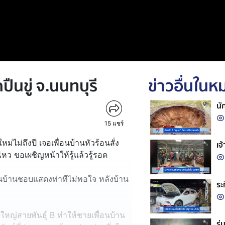
กปืนขู่ จ.นนทบุรี
ข่าวอื่นใน
นั
15
แชร์
หม่ไม่ถึงปี เจอเพื่อนบ้านหัวร้อนสั่ง
เจ
หว ขอเผชิญหน้าให้รู้แล้วรู้รอด
อนบ้านชอบแสดงท่าทีไม่พอใจ หลังบ้าน
ระ
ดใหญ่สายพันธุ์ B ทำให้ชายเพื่อนบ้าน
รุ