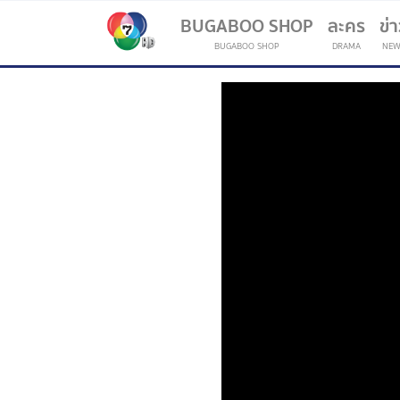
BUGABOO SHOP
ละคร
ข่
BUGABOO SHOP
DRAMA
NEW