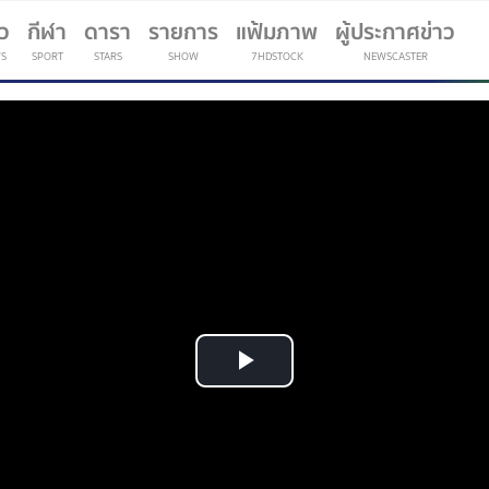
าว
กีฬา
ดารา
รายการ
แฟ้มภาพ
ผู้ประกาศข่าว
S
SPORT
STARS
SHOW
7HDSTOCK
NEWSCASTER
(current)
Play
Video