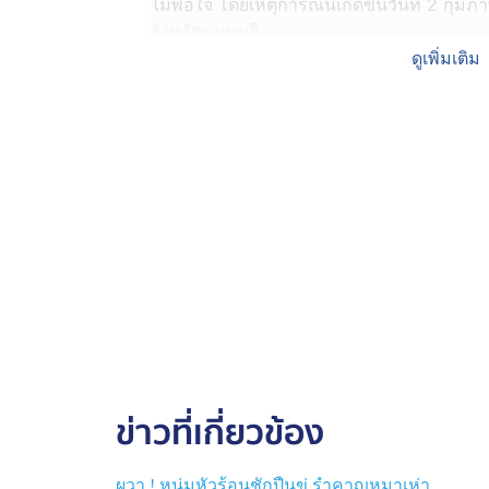
ไม่พอใจ โดยเหตุการณ์นี้เกิดขึ้นวันที่ 2 กุมภ
จังหวัดนนทบุรี
ดูเพิ่มเติม
นายปอน แฟนหนุ่มของผู้หญิงในคลิป เล่าให้ทีมข่า
เดือน เป็นบ้านเช่า 2 ชั้น มาสัปดาห์แรกก็ถูกรั
ถูกเพื่อนบ้านตักเตือน ต่อมาถูกเตือนอีก เรื่อง
21.00 น.
จนมาสุดท้าย ป่วยไอ จาม ก็ยังถูกหาเรื่อง ที่
20 ปี ส่วนแฟนสาว 19 ปี จึงยอมถูกขู่เรื่อยมา ซ
ทีมข่าวลงพื้นที่ไปตรวจสอบที่บ้านหลังดังกล่
ของชายในคลิป ให้ข้อมูลว่า ลูกชายได้เดินทางไ
นี้
เธอเล่าว่า บ้านคู่กรณี ไอเสียงดัง ทำให้นอนห
ข่าวที่เกี่ยวข้อง
จักรยานยนต์เสียงดังรบกวนเช้า-ค่ำ ซึ่งเธอได
อารมณ์เสีย จนมีปากเสียงทะเลาะกับเพื่อนบ้านใกล
เห็นบ้านหลังริมสุด หรือ บ้านเช่าของนายปอน 
ผวา ! หนุ่มหัวร้อนชักปืนขู่ รำคาญหมาเห่า