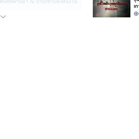
าพันธ์ที่ผ่านมา ณ บ้านเช่าแห่งหนึ่งใน
เก
วฟังว่า เข้ามาอยู่บ้านนี้ได้ไม่กี่
บน้อง เพราะเดินขึ้นบันไดไม้เสียงดัง ก็
ท่อรถเสียงดัง และห้ามส่งเสียงดัง ๆ หลัง
ผ่านมาตนกลัวเพราะอายุยังน้อย เพียงแค่
ึ่งบางครั้งเขาชักปืนขู่ใส่ด้วย
าว ในซอยเรวดี 2 จังหวัดนนทบุรี พบแม่
ปทำงานที่ต่างจังหวัดตั้งแต่เมื่อวาน
ลับไม่สนิท อีกทั้งยังชอบสตาร์ตรถ
้รับผลกระทบจริง ๆ ทำให้ลูกชายเกิด
้กัน เผยว่า ตั้งแต่เธอมาอยู่ที่นี่ ก็
ผลัดเปลี่ยนคนเช่ามาเกิน 10 ครั้งแล้ว