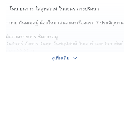
- โหน ธนากร ใส่สูทสุดเท่ ในละคร ลางปริศนา
- กาย กันตเมศฐ์ น้องใหม่ เล่นละครเรื่องแรก 7 ประจัญบาน
ติดตามรายการ ชิดจอรอดู
วันจันทร์ อังคาร วันพุธ วันพฤหัสบดี วันเสาร์ และวันอาทิตย์
เวลา 22.30 น.
ทางช่อง 7HD กด 35
ดูเพิ่มเติม
#ชิดจอรอดู #ลางปริศนา #7ประจัญบาน #รายการช่อง7