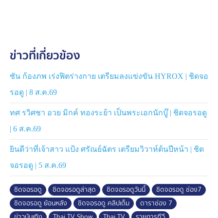
ข่าวที่เกี่ยวข้อง
ซัน ก้องภพ เร่งฟิตร่างกาย เตรียมลงแข่งขัน HYROX | ชิดจอ
รอดู | 8 ส.ค.69
ทศ รวิศชา อวย มิกค์ ทองระย้า เป็นพระเอกนักบู๊ | ชิดจอรอดู
| 6 ส.ค.69
ยินดีว่าที่เจ้าสาว แป้ง ศรัณย์ฉัตร เตรียมวิวาห์ต้นปีหน้า | ชิด
จอรอดู | 5 ส.ค.69
ชิดจอรอดู
ชิดจอรอดูล่าสุด
ชิดจอรอดูวันนี้
ชิดจอรอดู ช่อง7
ชิดจอรอดู ย้อนหลัง
ชิดจอรอดู คลิปเต็ม
ดาราช่อง 7
ข่าวบันเทิง
Thai TV Show
Thai TV
รายการทีวี