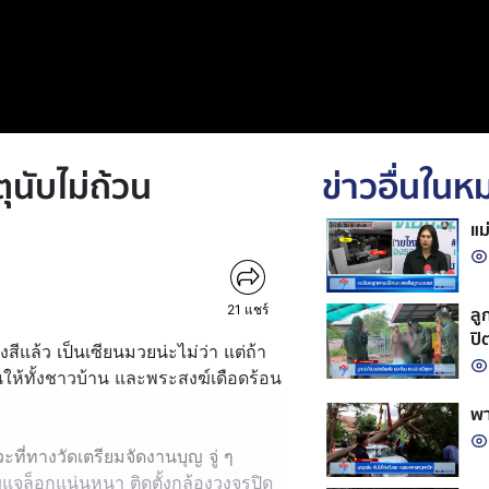
ุนับไม่ถ้วน
ข่าวอื่นใน
แม
21
แชร์
ลู
ปิ
งสีแล้ว เป็นเซียนมวยน่ะไม่ว่า แต่ถ้า
นให้ทั้งชาวบ้าน และพระสงฆ์เดือดร้อน
พา
วะที่ทางวัดเตรียมจัดงานบุญ จู่ ๆ
กุญแจล็อกแน่นหนา ติดตั้งกล้องวงจรปิด