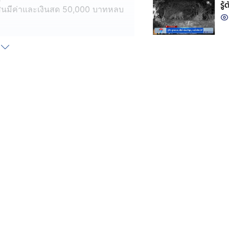
รู
์สินมีค่าและเงินสด 50,000 บาทหลบ
้ว่านายพจน์ อายุ 60 ปี เป็นชาว
ดำ เสื้อแขนยาวสีดำและกางเกงขาสั้น
ยนต์มาบริเวณหน้าโบสถ์ หันรีหันขวาง
ก็ขี่รถจักรยานยนต์หลบหนีไป
งหวัดอุบลราชธานี พร้อมรถ
ุกไว้ใต้เบาะรถ ซึ่งปกตินายพจน์จะเป็น
ี้ทำเอานักข่าวและตำรวจหัวจะปวด
้จักวัดสนวนนอก อยู่ไหนเหรอ ทำตีหน้า
ร แต่หลักฐานภาพกล้องวงจรปิดระบุชัด
งโจร ก่อเหตุมาโชกโชน และมีคดีค้าง