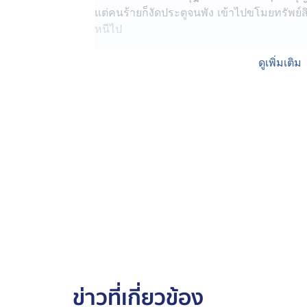
แต่คนร้ายก็งัดประตูจนพัง เข้าไปขโมยทรัพย
หนีไป
ตำรวจ สภ.ห้วยราช แกะรอยกล้องวงจรปิด จนรู
ดูเพิ่มเติม
อุบลราชธานี ดอดเข้ามาหลังกุฎิ สวมแมสก์สี
สักพักไม่นาน ก็เดินออกไปเส้นทางเดิม
กล้องตัดมาอีกมุม เห็นนายพจน์ขี่รถจักรยาน
ดูท่าทางมีพิรุธ หน้ารถมีถุงสีฟ้า ๆ จากนั้น
ตำรวจนำหมายศาลไปควบคุมตัวนายพจน์ ที่จั
จักรยานยนต์คันที่ใช้ก่อเหตุ โดยป้ายทะเบียนซ
เซียนมวยตู้ และชอบไปดูมวยที่กรุงเทพ งานน
เพราะเจ้าตัวออกแนวเก๋าเกม เฉไฉไปว่า ไม่รู
มึนไม่รู้เรื่อง จนนักข่าวต้องถามแบบทิ่มตรง ๆ
ตำรวจบอกว่า ก็แล้วแต่ผู้ต้องหาจะพูดอย่างไ
ข่าวที่เกี่ยวข้อง
นอกจากนายพจน์ จะเป็นเซียนมวยแล้ว ยังทร