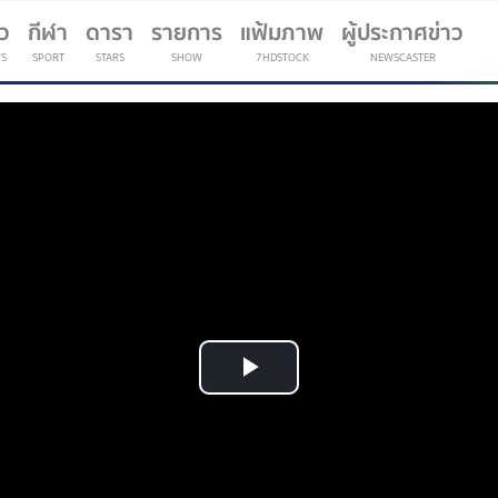
าว
กีฬา
ดารา
รายการ
แฟ้มภาพ
ผู้ประกาศข่าว
S
SPORT
STARS
SHOW
7HDSTOCK
NEWSCASTER
(current)
Play
Video