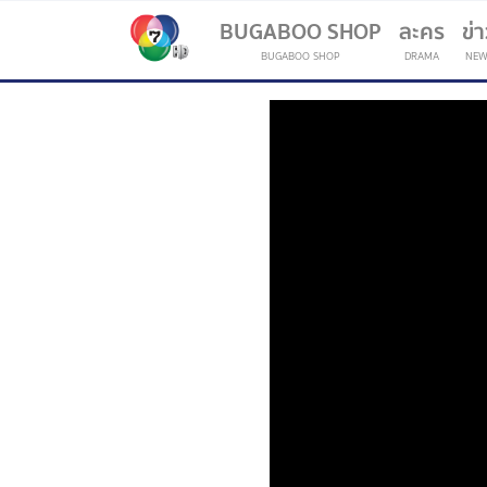
BUGABOO SHOP
ละคร
ข่
BUGABOO SHOP
DRAMA
NEW