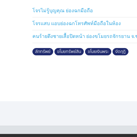
เก่าข้อหาพยายามฆ่า
โจรไม่รู้บุญคุณ ย่องฉกมือถือ
ด้านเจ้าอาวาสวัดสนวนนอกเผย หลังจากนี้จะร
ไปฝากธนาคารไว้ ยังไงก็ขอชมตำรวจจับคนร้า
โจรแสบ แอบย่องฉกโทรศัพท์มือถือในห้อง
คนร้ายดึงชายเสื้อปิดหน้า ย่องขโมยรถจักรยาน จ
ตำรวจแจ้งข้อหานายพจน์ ลักทรัพย์ในเคหสถาน
ยานพาหนะ เพื่อสะดวกในการกระทำผิด หรือก
ลักทรัพย์
ขโมยทรัพย์สิน
ขโมยเงินพระ
งัดกุฏิ