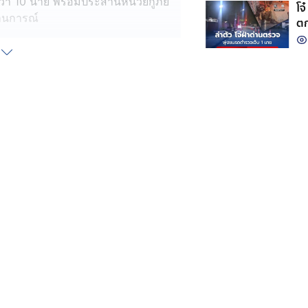
กว่า 10 นาย พร้อมประสานหน่วยกู้ภัย
โจ
ถานการณ์
ตก
ายอยู่ภายในห้องน้ำ ปิดประตูขังตนเอง
คุมตัว ก่อนสามารถนำตัวออกมาได้โดย
่อง แสดงพฤติกรรมคล้ายผู้มึนเมาสาร
กทำร้ายด้วยการใช้ร่มตี แต่ไม่พบ
วยกู้ภัยจึงนำตัวชายผู้ก่อเหตุส่งโรง
เสพกัญชามาเป็นระยะ ไม่ได้เสพเป็น
ตัวเนื่องจากตนส่งเสียงดังโวยวาย ส่วน
เนื่องจากอากาศเย็น
าศัยอยู่กับบุตรชายเพียง 2 คน บุตรชาย
ายจนมีภาวะเลือดคั่งในสมอง กระทั่ง
น ซึ่งที่ผ่านมาไม่เคยเกิดเหตุลักษณะ
ลกๆ ชี้หน้าถามว่ามึงคือใคร และ
ยอมรับว่าลูกชายตนเสพกัญชาแต่ไม่บ่อย