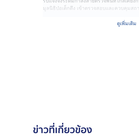
รับแจ้งจึงระดมกำลังสายตรวจพื้นที่ใกล้เคียง
มูลนิธิป่อเต็กตึง เข้าตรวจสอบและควบคุมส
ที่เกิดเหตุพบชายต้องสงสัยส่งเสียงเอะอะโวยว
ดูเพิ่มเติม
ไม่ยอมออกมา เจ้าหน้าที่จึงวางแผนเข้าควบ
ปลอดภัย พบชายมีอาการพูดจาสับสน ไม่รู้เรื
เสพติดอย่างต่อเนื่อง ขณะตรวจสอบพบมารดาถู
บาดแผลหรืออาการบาดเจ็บรุนแรงแต่อย่างใด หน่
พยาบาลเพื่อรักษาและประเมินอาการ
นายจตุศิลป์ อายุ 40 ปี ให้การว่า ปกติมีการ
ประจำทุกวัน เหตุที่เจ้าหน้าที่ต้องเข้าควบคุม
การเข้าไปอยู่ในห้องน้ำเป็นความชอบส่วนตัว 
นางถวิน อายุ 74 ปี ผู้เป็นแม่ ให้ข้อมูลว่า อ
ตกงานมาประมาณ 2 ปี ก่อนหน้านี้เคยถูกทำร้
เมื่อวานเริ่มมีอาการผิดปกติและใช้ร่มทำร้ายต
ข่าวที่เกี่ยวข้อง
ดังกล่าวมาก่อน โดยวันนี้บุตรชายมีอาการแป
พูดจาไม่รู้เรื่องและมีอาการอาการคุ้มคลั่ง 