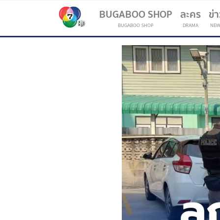
BUGABOO SHOP
ละคร
ข่
BUGABOO SHOP
DRAMA
NEW