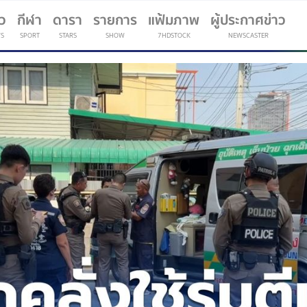
าว
กีฬา
ดารา
รายการ
แฟ้มภาพ
ผู้ประกาศข่าว
S
SPORT
STARS
SHOW
7HDSTOCK
NEWSCASTER
(current)