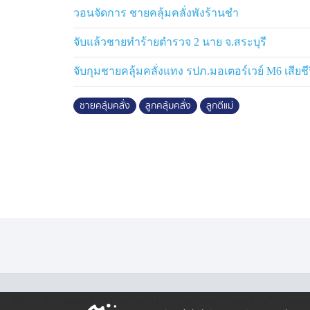
ครั้ง
วอนจัดการ ชายคลุ้มคลั่งพังร้านชำ
เบื้องต้นเจ้าหน้าที่อยู่ระหว่างประสานแพทย์
จับแล้วชายทำร้ายตำรวจ 2 นาย จ.สระบุรี
พฤติกรรม เพื่อดำเนินการรักษาต่อไป
จับกุมชายคลุ้มคลั่งแทง รปภ.มอเตอร์เวย์ M6 เสียชี
ชายคลุ้มคลั่ง
ลูกคลุ้มคลั่ง
ลูกตีแม่
·
·
·
·
เกี่ยวกับเรา
ติตต่อเรา
ร่วมงานกับเรา
เงื่อนไขและข้อตกลง
นโยบายคุ้ม