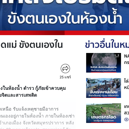
ฟาดแม่ ขังตนเองใน
ข่าวอื่นใน
NA
กร
ดว
25
แชร์
ไล
หน
องในห้องน้ำ ตำรว กู้ภัยเข้าควบคุม
งจิตและสารเสพติด
เก
รงเหนือ รับแจ้งเหตุชายมีอาการ
สว
ตนเองอยู่ภายในห้องน้ำ ภายในห้องเช่า
รา
เภอเมือง จังหวัดสมุทรปราการ หลัง