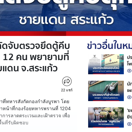
ดจับตรวจยึดตู้คีบ
ข่าวอื่นใน
า 12 คน พยายามที่
ปร
โพ
แดน จ.สระแก้ว
นั
เผ
22
แชร์
ก่
าหน้าที่ทหารสังกัดกองกำลังบูรพา โดย
าหน้าที่กองร้อยทหารพรานที่ 1204
'ยศ
ำการลาดตระเวนและเฝ้าตรวจ เพื่อ
ยิ
นที่รับผิดชอบ
ชีว