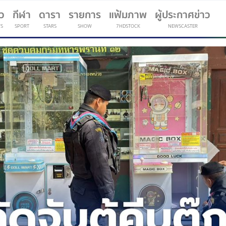
าว
กีฬา
ดารา
รายการ
แฟ้มภาพ
ผู้ประกาศข่าว
S
SPORT
STARS
SHOW
7HDSTOCK
NEWSCASTER
(current)