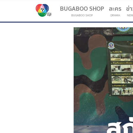
BUGABOO SHOP
ละคร
ข่
BUGABOO SHOP
DRAMA
NEW