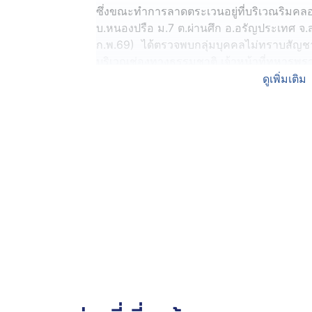
ซึ่งขณะทำการลาดตระเวนอยู่ที่บริเวณริมคลอ
บ.หนองปรือ ม.7 ต.ผ่านศึก อ.อรัญประเทศ จ.สร
ก.พ.69) ได้ตรวจพบกลุ่มบุคคลไม่ทราบสัญชาต
บริเวณช่องทางธรรมชาติ เจ้าหน้าที่ทหารพรา
กลุ่มบุคคลดังกล่าวได้ทิ้งสิ่งของ ก่อนจะวิ่งห
ดูเพิ่มเติม
ทั้งนี้ จากการเข้าตรวจสอบของเจ้าหน้าที่ทหา
จำนวน 2 ตู้ เจ้าหน้าที่ทหารพราน จึงได้นำส
สอบที่ทำการกองร้อย ทพ.1204 ซึ่งมีของกลาง 
จำนวน 1 ตู้ และตู้คีบตุ๊กตา สีฟ้า จำนวน 1 
ตรวจยึดเรียบร้อยแล้ว เจ้าหน้าที่ฯ ได้ดำเนินก
พนักงานสอบสวน สภ.คลองน้ำใส เพื่อดำเน
ไป