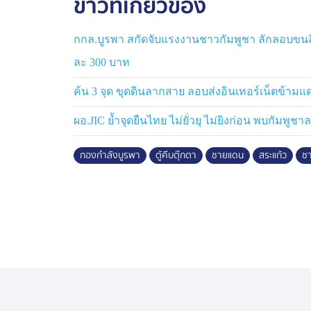
ข่าวที่เกี่ยวข้อง
กกล.บูรพา สกัดจับแรงงานชาวกัมพูชา ลักลอบขนส
ละ 300 บาท
ค้น 3 จุด ขุดดินลากสาย ลอบส่งอินเทอร์เน็ตข้าม
ผอ.JIC ย้ำจุดยืนไทย ไม่ยั่วยุ ไม่ยิงก่อน พบกัมพูชา
กองกำลังบูรพา
ตู้คีบตุ๊กตา
ชายแดน
สระแก้ว
ชา