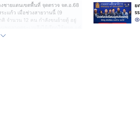
ยศ
งชายแดนเขตพื้นที่ จุดตรวจ จต.อ.68
รร
ะแก้ว เมื่อช่วงสายวานนี้ (9
ิ จำนวน 12 คน กำลังขนย้ายตู้ อยู่
นชุดลาดตระเวนจึงได้เรียกให้หยุด แต่
ลบหนีข้ามไปยังฝั่งประเทศกัมพูชา
รพรานชุดดังกล่าว พบเป็นตู้คีบตุ๊กตา
ิ่งของที่ตรวจพบทั้งหมด มาทำการตรวจ
ประกอบด้วย ตู้คีบตุ๊กตา สีชมพู
ตู้ ภายหลังการตรวจนับและทำบันทึก
ารนำสิ่งของที่ตรวจยึด ส่งให้กับ
ินการตรวจสอบตามขั้นตอนกฏหมายต่อ