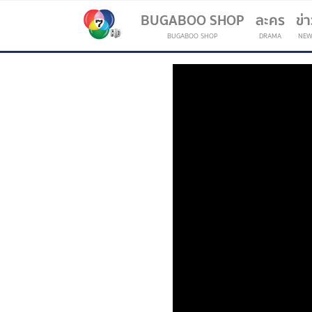
BUGABOO SHOP
ละคร
ข่
BUGABOO SHOP
DRAMA
NEW