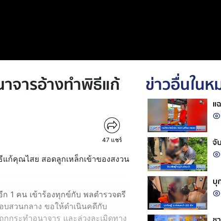
อนาจารอ้างทำพิธีแก้
ข่าวอื่นใน
แฉ
47
แชร์
จั
พิธีแก้คุณไสย สอดลูกเหล็กเข้าของสงวน
บุ
ายอีก 1 คน เข้าร้องทุกข์กับ พลตำรวจตรี
สอบสวนกลาง ขอให้ดำเนินคดีกับ
ลับถูกกระทำอนาจาร และล่วงละเมิดทาง
ชา