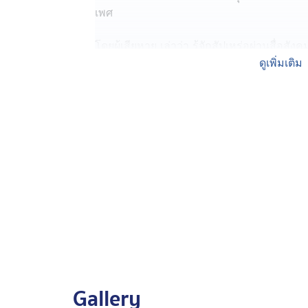
เพศ
โดยผู้เสียหาย เล่าว่า รู้จักสัปเหร่อผ่านสื่
น้ำมนต์ถอนคุณไสย เสริมดวง เปลี่ยนชีวิต 
ดูเพิ่มเติม
ปี จึงพาไปทำพิธี ที่บ้านพักสัปเหร่อ จังหวัด
เปลื้องผ้าอาบน้ำมนต์ แยกห้อง พร้อมกับแฟนหน
ละเมิดทางเพศ และระหว่างทำพิธีสัปเหร่อยัง
ผู้เสียหายรู้สึกไม่ปลอดภัย จึงขอยุติพิธีกรรม
ตนเองคิดเรื่องลามก พร้อมอ้างชื่อ หมอปลา 
ยังมีลูกเมียตำรวจ, นายทหารระดับนายพล ม
Gallery