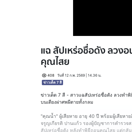
แฉ สัปเหร่อชื่อดัง ลวง
คุณไสย
408
วันที่ 12 ก.พ. 2569 | 14.36 น.
ข่าวเด็ด 7 สี
ข่าวเด็ด 7 สี - สาวแฉสัปเหร่อชื่อดัง ลวงทำ
บนเตียงผ่าศพผีตายทั้งกลม
"คุณน้ำ" ผู้เสียหาย อายุ 40 ปี พร้อมผู้เสียห
จรูญเกียรติ ปานแก้ว รองผู้บัญชาการตำรวจ
สัปเหร่อชื่อดัง หลังทำพิธีถอนคุณไสย แต่ก