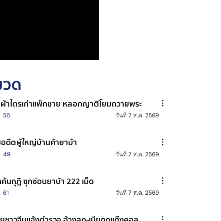
หมวด
ผ้าไตรเก่าแพ็กขาย หลอกญาติโยมถวายพระ
56
วันที่ 7 ส.ค. 2569
บอดีตผู้ใหญ่บ้านค้ายาบ้า
49
วันที่ 7 ส.ค. 2569
กค้นกุฎิ ซุกซ่อนยาบ้า 222 เม็ด
61
วันที่ 7 ส.ค. 2569
ยชาวจีนแจ้งตำรวจ อ้างลูก-เมียถูกแก๊งคอล