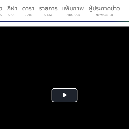
าว
กีฬา
ดารา
รายการ
แฟ้มภาพ
ผู้ประกาศข่าว
S
SPORT
STARS
SHOW
7HDSTOCK
NEWSCASTER
(current)
Play
Video