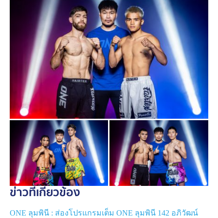
“
จาง เป่ยเหมียน
” นักสู้จากจีน ในกติกาคิกบ็อกซิ่ง รุ่นสต
รอว์เวต (115-125 ป.)
ขณะที่ “
เพชรหนึ่ง
” ไอแซค โมฮัมเหม็ด จอมบู๊ใจเด็ดจาก
ฝรั่งเศส/แอลจีเรีย ออกล่าแต้มชัยแฮตทริก ชนแกร่ง “
จูราอิ
อิชิอิ
” มวยฟอร์มดุ จากญี่ปุ่นที่ยังแพ้ไม่เป็นบนเวทีนี้ ในกติกา
มวยไทย รุ่นสตรอว์เวต
สำหรับนักกีฬาที่จะขึ้นชกในศึก
ONE ลุมพินี
ทุกคนจะต้อง
ผ่านการวัดระดับน้ำ ชั่งน้ำหนัก และตรวจสุขภาพ ตาม
เกณฑ์มาตรฐานที่กำหนด โดยคำนึงถึงเรื่องสุขภาพและ
ความปลอดภัยของนักกีฬาเป็นอันดับหนึ่ง หากมีการชั่งน้ำ
หนักและวัดระดับน้ำไม่ผ่าน จะมีการเจรจาตกลงกันเรื่อง
ชดเชยค่าน้ำหนัก เพื่อให้การแข่งขันดำเนินต่อไปได้
สรุปผลชั่งน้ำหนักทุกคู่ศึก ONE ลุมพินี 142
ข่าวที่เกี่ยวข้อง
- คู่เอก อภิวัฒน์ ส.สมนึก ชั่งได้ 129 ป. vs ปานเผด็จ เอ็น
ONE ลุมพินี : ส่องโปรแกรมเต็ม ONE ลุมพินี 142 อภิวัฒน์
เอฟ.ลูกสวน ชั่งได้ 129.4 ป. (มวยไทย รุ่นฟลายเวต 125-