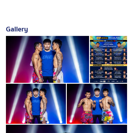
Gallery
คู่เอก “
อภิวัฒน์ ส.สมนึก
” มวยศอกจากหนองคาย ปะทะ
“
ปานเผด็จ เอ็นเอฟ.ลูกสวน
” นักชกฝีมือฉกาจจากเชียงใหม่
ที่ไม่เคยแพ้ใครบนสังเวียนแห่งนี้ ในกติกามวยไทย รุ่นฟลาย
เวต (125-135 ป.)
อีกหนึ่งคู่ไฮไลต์ประจำรายการ “
สุริยันต์เล็ก พ.เย็นยิ่ง
” จอมบู๊
หมัดโหดจากมหาสารคาม ท้าชนมวยร่างโย่ง “
ตาวฟิก มา
วินมวยไทย
” จากโมร็อกโก ในกติกามวยไทย รุ่นฟลายเวต
ร่วมด้วย “
เอลลิส บาร์โบซา
” มวยพลังแกร่งจากสหราช
อาณาจักร ข้ามสายมาชกคิกบ็อกซิ่งครั้งแรกใน ONE ปะทะ