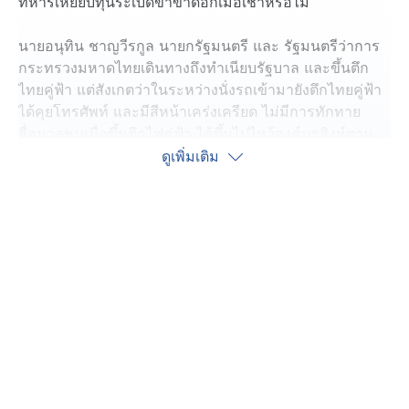
ทหารเหยียบทุ่นระเบิดขาขาดอีกเมื่อเช้าหรือไม่
นายอนุทิน ชาญวีรกูล นายกรัฐมนตรี และ รัฐมนตรีว่าการ
กระทรวงมหาดไทยเดินทางถึงทำเนียบรัฐบาล และขึ้นตึก
ไทยคู่ฟ้า แต่สังเกตว่าในระหว่างนั่งรถเข้ามายังตึกไทยคู่ฟ้า
ได้คุยโทรศัพท์ และมีสีหน้าเคร่งเครียด ไม่มีการทักทาย
สื่อมวลชนเมื่อขึ้นตึกไฟคู่ฟ้า ได้ขึ้นไปไหว้องค์นรสิงห์ตาม
ปกติ แต่ในช่วงเช่าไม่มีภารกิจและวาระงานอย่างเป็น
ดูเพิ่มเติม
ทางการ ที่ต้องจับตาว่าจะมีการเชิญฝ่ายความมั่นคงมา
หารือหรือไม่ หลังกำลังพลเหยียบทุ่นระเบิดเป็นนายที่ 13
และต้องติดตามว่าจะมีความเคลื่อนไหวทางการเมืองหรือไม่
ขณะที่ช่วงบ่าย จะเดินทางไปเป็นประธานพิธีสักการะและ
ห่มผ้าพระธาตุช่อแฮ เมืองแพร่แห่ตุงหลวง ประจำปี 2569 ที่
วัดพระธาตุช่อแฮ พระอารามหลวง อำเภอเมืองแพร่ จังหวัด
แพร่