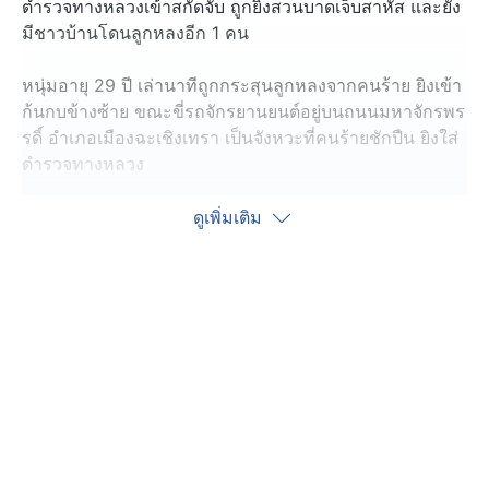
ตำรวจทางหลวงเข้าสกัดจับ ถูกยิงสวนบาดเจ็บสาหัส และยัง
มีชาวบ้านโดนลูกหลงอีก 1 คน
หนุ่มอายุ 29 ปี เล่านาทีถูกกระสุนลูกหลงจากคนร้าย ยิงเข้า
ก้นกบข้างซ้าย ขณะขี่รถจักรยานยนต์อยู่บนถนนมหาจักรพร
รดิ์ อำเภอเมืองฉะเชิงเทรา เป็นจังหวะที่คนร้ายชักปืน ยิงใส่
ตำรวจทางหลวง
เหตุเกิด 16.00 น.วานนี้ (2 มี.ค.) ตำรวจ สภ.เมือง
ดูเพิ่มเติม
ฉะเชิงเทรา ตรวจสอบที่เกิดเหตุ พบปลอกกระสุนปืนอาก้า
ขนาด 7.62 มม. และกระสุนปืนขนาด 9 มม. ตกอยู่จำนวน
หลาย 10 ปลอก
ผู้ก่อเหตุชื่อว่า นายเปรมณุพงศ์ อายุ 36 ปี ก่อนหน้านี้จอดรถ
อเนกประสงค์ บริเวณหน้าศาลจังหวัดฉะเชิงเทรา ชักปืนออก
มาโชว์ เมื่อพลเมืองดีเห็น ได้แจ้งตำรวจทางหลวงที่ขับผ่าน
ไปพอดี เข้าตรวจสอบ
ผู้ก่อเหตุกลับเร่งเครื่องหลบหนีไปบนถนนมหาจักรพรรดิ์ ไป