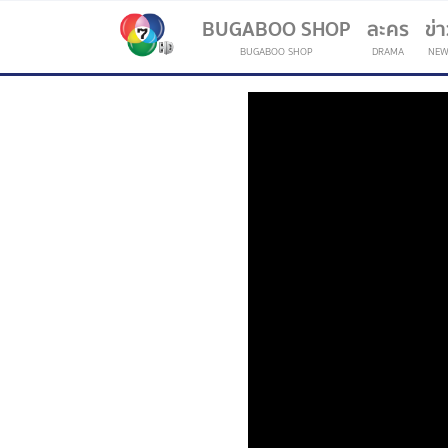
BUGABOO SHOP
ละคร
ข่
BUGABOO SHOP
DRAMA
NEW