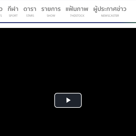
าว
กีฬา
ดารา
รายการ
แฟ้มภาพ
ผู้ประกาศข่าว
S
SPORT
STARS
SHOW
7HDSTOCK
NEWSCASTER
(current)
Play
Video