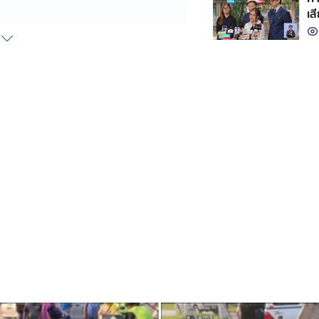
เส
้วย ทำให้รถบรรทุก 6 ล้อ ไปชนท้าย
จ็บ 8 คน ในจำนวนสาหัส 3 คน เป็นก
ระบะ
ู่ 6 อำเภอบ้านบึง จังหวัดชลบุรี
ัสนิคม มีไฟกระพริบทั้ง 4 ด้าน และมัก
ผู้ประสบเหตุส่วนใหญ่ มาจากต่างถิ่น และ
ริเวณปากซอยแหลมฉบัง-มาบเอียง ริม
ห้ปริมาณน้ำจำนวนมากไหลนอง พัดรถ
ะยางตรงนั้นกระจัดกระจาย
จากแรงระเบิดทำให้พื้นผิวถนนกระเด็น