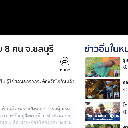
บ 8 คน จ.ชลบุรี
ข่าวอื่นใน
รุ
15
แชร์
ริบ ผู้ใช้รถนอกจากจะต้องวัดใจกันแล้ว
รถ
โท
เร็วแล้ว เพราะฝั่งขวาของรถตู้ มีรถ
กระบะซึ่งอยู่ฝั่งตรงข้าม ขับสวนออก
รรทุก 6 ล้อ น่าจะจอดให้รถกระบะผ่าน
ศา