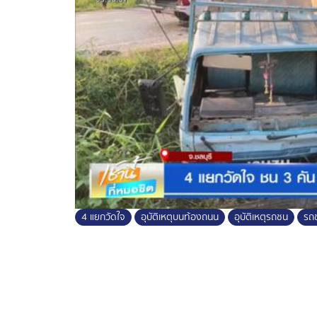
ท่อประปาเส้นนี้ อยู่ในความรับผิดชอบของบริษั
วส่งน้ำดิบ เพื่อเข้าตรวจสอบ พบปากหลุมที่เก
แต่ยังสรุปไม่ได้ว่าสาเหตุมาจากอะไร คงต้องไป
กำหนดหรือไม่ เพราะจากลักษณะคล้ายกับภา
เสียหายที่เกิดขึ้น บริษัทฯ พร้อมชดใช้ให้ทั้งห
4 แยกวัดใจ
อุบัติเหตุบนท้องถนน
อุบัติเหตุรถชน
รถ