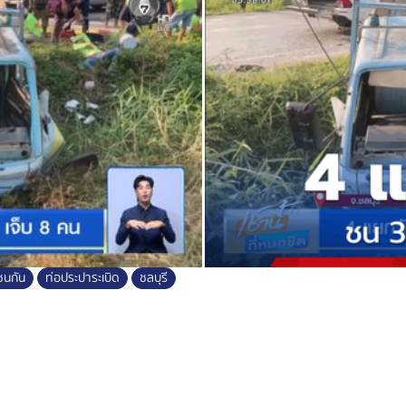
ท อีสวอเตอร์ และเจ้าหน้าที่ได้ปิดวาร์
ิดจากแรงระเบิด กว้างคูณลึก 5 เมตร
ดูต้นทางว่า ส่งน้ำดิบเกินจากที่
ยในท่อประปามีแรงดันเกิน ส่วนความ
มด
ชนกัน
ท่อประปาระเบิด
ชลบุรี