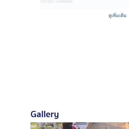
ไปก่อน แต่คิดผิด
นอกจากจะไม่จอดแล้ว ยังไม่ชะลอความเร็วด
ดูเพิ่มเติม
รถกระบะ และรถกระบะก็มาชนรถตู้ มีผู้บาดเ
ลุ่มแรงงานชาวเมียนมา ทั่งนั่งมากับท้ายรถก
เหตุเกิดบริเวณ 4 แยก ถนนสายหนองบอนแดง หม
เป็นถนน 2 ช่องจราจร ที่เชื่อมต่อไปอำเภอพน
เกิดอุบัติเหตุบ่อย เฉลี่ยสัปดาห์ละ 2-3 ครั้ง 
ไม่ทันสังเหตว่า ตรงนี้เป็น 4 แยก
ท่อประปาระเบิด น้ำนองถนน จ.ชลบุรี
เกิดเหตุท่อประปา ขนาด 1.2 เมตร ระเบิด บ
ถนนสาย 331 ฝั่งขาเข้าอำเภอศรีราชา ทำใ
จักรยานยนต์ และเครื่องมือช่าง ที่เปิดร้านป
Gallery
นอกจากนี้ ยังมีฝ้าและหลังคาร้าน ที่เสียหาย
ใส่ ดีที่ไม่มีใครได้รับบาดเจ็บ