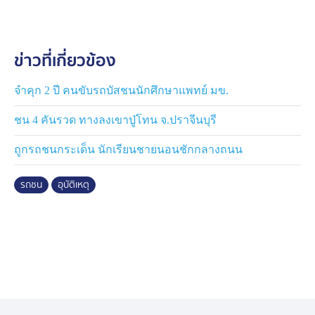
ดังภายในซอยดังกล่าว เมื่อขี่รถตรวจสอบไม่พบความผิด
ปกติ จึงจอดรถริมทางเพื่อบันทึกภาพรายงานผู้บังคับบัญชา
ระหว่างนั้น นายทองสุข ขี่รถจักรยานยนต์เข้ามาในซอยชน
ข่าวที่เกี่ยวข้อง
รถคู่กรณี ซึ่งเขาอ้างว่าเพราะตกใจตำรวจ
จำคุก 2 ปี คนขับรถบัสชนนักศึกษาแพทย์ มข.
ชน 4 คันรวด ทางลงเขาปู่โทน จ.ปราจีนบุรี
ถูกรถชนกระเด็น นักเรียนชายนอนชักกลางถนน
รถชน
อุบัติเหตุ