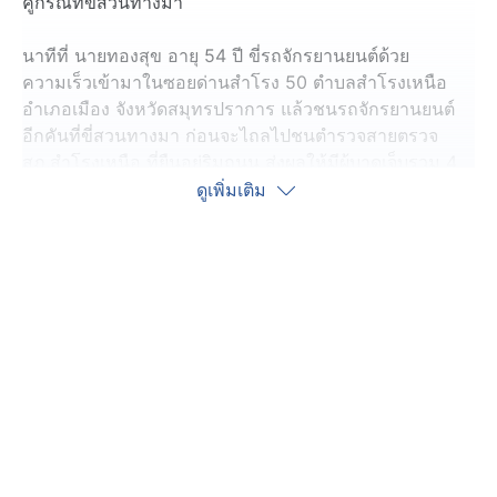
คู่กรณีที่ขี่สวนทางมา
นาทีที่ นายทองสุข อายุ 54 ปี ขี่รถจักรยานยนต์ด้วย
ความเร็วเข้ามาในซอยด่านสำโรง 50 ตำบลสำโรงเหนือ
อำเภอเมือง จังหวัดสมุทรปราการ แล้วชนรถจักรยานยนต์
อีกคันที่ขี่สวนทางมา ก่อนจะไถลไปชนตำรวจสายตรวจ
สภ.สำโรงเหนือ ที่ยืนอยู่ริมถนน ส่งผลให้มีผู้บาดเจ็บรวม 4
คน หนึ่งในนั้นเป็นตำรวจสายตรวจ สภ.สำโรงเหนือ บาดเจ็บ
ดูเพิ่มเติม
เล็กน้อย 1 นาย อาสากู้ภัยช่วยเหลือปฐมพยาบาลเบื้องต้น
เหตุเกิดเวลาประมาณ 17.30 น. เมื่อวานนี้
สอบถาม นายทองสุข คนขี่รถจักรยานยนต์คันต้นเหตุ
ยอมรับว่า ตนเองขี่รถจักรยานยนต์มาด้วยความเร็ว พอเห็น
ตำรวจยืนอยู่ริมถนนเกิดตกใจ เพราะตนเองไม่มีใบขับขี่ จึง
ตัดสินใจเบี่ยงรถออกทางขวากะทันหัน เป็นเหตุให้ชนกับรถคู่
กรณีที่ขี่สวนทางมา
ตำรวจสายตรวจผู้ประสบเหตุ บอกว่า ก่อนเกิดเหตุ ตนเอง
พร้อมบัดดี้เข้ามาตรวจสอบกรณีมีผู้ร้องเรียนเปิดเพลงส่งเสียง