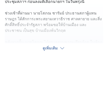
ประชุมสภาฯ ก่อนลงมติเลือกนายกฯ ในวันพรุ่งนี้
ช่วงเช้าที่ผ่านมา นายโสภณ ซารัมย์ ประธานสภาผู้แทน
ราษฎร ได้สักการะพระสยามเทวาธิราช ศาลตายาย และสิ่ง
ศักดิ์สิทธิ์ประจำรัฐสภา พร้อมขอให้บ้านเมือง และ
ประชาชน เป็นสุข บ้านเมืองพ้นวิกฤต
หลังจากนั้น นายโสภณ ได้ตรวจสอบความเรียบร้อย ในห้อง
ประชุมสุริยัน ที่จะใช้สำหรับลงมติเลือกนายกรัฐมนตรีในวัน
ดูเพิ่มเติม
พรุ่งนี้
โดยไปพบกับ ขวดน้ำถูกวางทิ้งไว้ ทำให้ นายโสภณ ถึงกับ
พูดว่า เรื่องนี้เป็นปัญหาที่ต้องแก้ไข แต่นายโสภณ ไม่ได้ให้
สัมภาษณ์ถึงการลงมติเลือกนายกฯ ในวันพรุ่งนี้ บอกเพียงว่า
"ไม่อยากให้สัมภาษณ์ เพราะเดี๋ยวจะหาว่าพูดมาก"