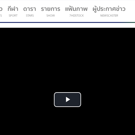
าว
กีฬา
ดารา
รายการ
แฟ้มภาพ
ผู้ประกาศข่าว
S
SPORT
STARS
SHOW
7HDSTOCK
NEWSCASTER
(current)
Play
Video