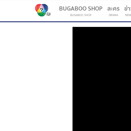
BUGABOO SHOP
ละคร
ข่
BUGABOO SHOP
DRAMA
NEW