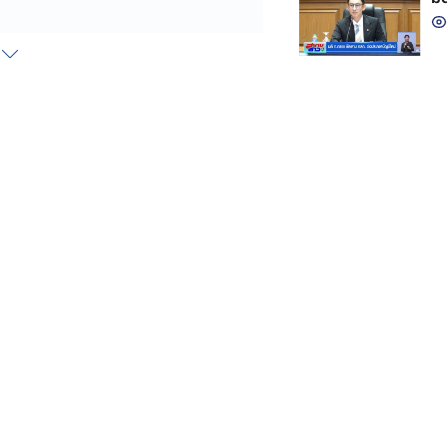
าการตำรวจนครบาล พร้อม พลตำรวจตรี
ล 2 เปิดเผยหลังสอบปากคำว่า ผู้ต้องหา
ายและซ่อนเร้นอำพรางศพจริง แต่ต่างก็
ีม รปภ. ชื่อย่อ "บัง ม." ที่เคย
มีงานให้ทำ มีค่าจ้างให้คนละ 2,000
พ
กันซ่อนเร้น ย้าย หรือทำลายศพฯ ก็ไม่มี
ๆ ว่า เพิ่งทราบเรื่องทั้งหมดตอน
ไม่ได้คุยรายละเอียดอะไรกับลูกชาย
คำผู้ต้องหาทั้งคืน ก่อนพิจารณาจะให้
่เป็นเยาวชน วันนี้ (19 มี.ค.) จะคุมตัว
ั้นตอนเท่ากับคดีนี้ ตำรวจจับผู้