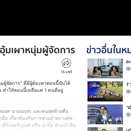
อุ้มเผาหนุ่มผู้จัดการ
ข่าวอื่นใน
ละ
15
แชร์
ู้จัดการ" ที่มีผู้ต้องหาตอนนี้นับได้
7 
ทำให้ตอนนี้เหลือแค่ 1 คนที่อยู่
“เ
 นายสมยศ นายนฤสร และคนสุดท้ายคือ
ูกมือ เกี่ยวข้องกับการช่วยอำพรางศพ
ที่ร้อยตรีภูเมศ หรือ อาร์ต หัวหน้าทีม
มต