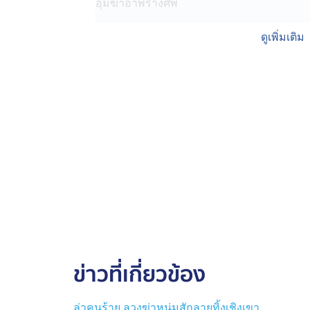
อุ้มฆ่าอำพรางศพ
พลตำรวจตรี พัลลภ แอร่มหล้า รองผู้บัญช
ดูเพิ่มเติม
เกียรติกุล สนธิเณร ผู้บังคับการตำรวจนครบา
ทั้ง 3 คน ยอมรับว่า มีส่วนร่วมช่วยเคลื่อนย้
อ้างว่าทำไป เพราะตกกะไดพลอยโจร ถูกหัวหน้าท
ทำงานอยู่ในคอนโดฯ ที่กรุงเทพฯ ชักชวนว่า 
บาท ก่อนรู้ภายหลังว่า ให้ไปช่วยเคลื่อนย้ายศ
ขณะที่ ผู้ต้องหาทุกคน หลังถูกแจ้งข้อหาร่วม
ใครยอมเปิดปากกับทีมข่าวถึงเรื่องที่เกิดขึ้น
ด้าน แม่ของนายต้น เยาวชนอายุ 17 ปี บอกสั้น 
ตำรวจเชิญตัวลูกชายมาสอบปากคำ นอกนั้นยัง
เลยไม่รู้ว่าเกิดอะไรขึ้น
ข่าวที่เกี่ยวข้อง
เมื่อคืนนี้ (18 มี.ค.) พนักงานสอบสวนสอบปาก
ประกันตัวในชั้นสอบสวนหรือไม่ ส่วนผู้ต้องหาที
ไปส่งฟ้องต่อศาลเยาวชนและครอบครัวกลางตามข
ล่าคนร้าย ลวงฆ่าหนุ่มสักลายทิ้งเชิงเขา