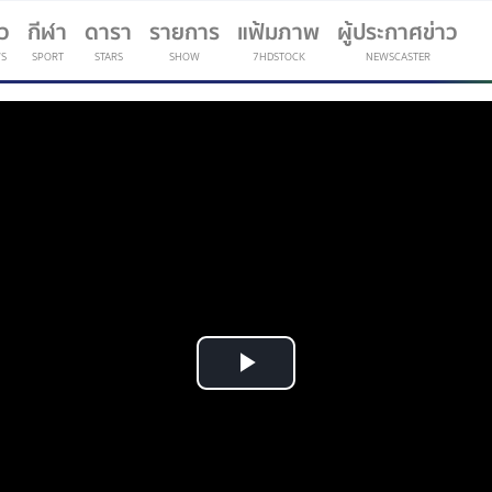
าว
กีฬา
ดารา
รายการ
แฟ้มภาพ
ผู้ประกาศข่าว
S
SPORT
STARS
SHOW
7HDSTOCK
NEWSCASTER
(current)
Play
Video