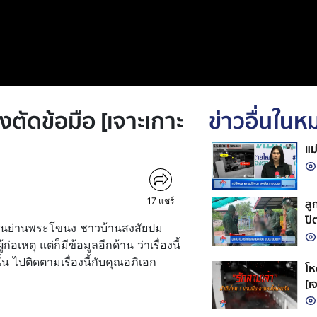
งตัดข้อมือ [เจาะเกาะ
ข่าวอื่นใน
แม
17
แชร์
ลู
ปิ
ุมชนย่านพระโขนง ชาวบ้านสงสัยปม
่อเหตุ แต่ก็มีข้อมูลอีกด้าน ว่าเรื่องนี้
้น ไปติดตามเรื่องนี้กับคุณอภิเอก
โห
[เ