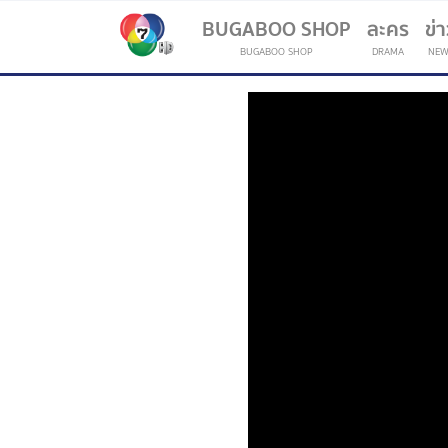
BUGABOO SHOP
ละคร
ข่
BUGABOO SHOP
DRAMA
NEW