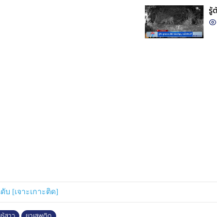
รู
ดับ [เจาะเกาะติด]
ชู้สาว
ยาเสพติด