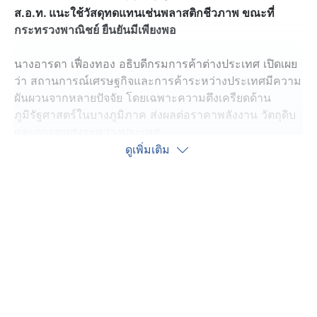
ส.อ.ท. แนะใช้วัสดุทดแทนเช่นพลาสติกชีวภาพ ขณะที่
กระทรวงพาณิชย์ ยืนยันมีเพียงพอ
นางอารดา เฟื่องทอง อธิบดีกรมการค้าต่างประเทศ เปิดเผย
ว่า สถานการณ์เศรษฐกิจและการค้าระหว่างประเทศมีความ
ผันผวนจากหลายปัจจัย โดยเฉพาะความตึงเครียดด้าน
ภูมิรัฐศาสตร์ในบางภูมิภาค ส่งผลต่อราคาพลังงาน วัตถุดิบ
และการขนส่งระหว่างประเทศ
ทั้งนี้ กระทรวงพาณิชย์พร้อมทำหน้าที่สนับสนุนอย่างต่อ
ดูเพิ่มเติม
เนื่อง ทั้งด้านข้อมูลการค้า การติดตามสถานการณ์ตลาด
โลก มาตรการดูแลผู้ประกอบการ และการประสานความ
ร่วมมือ เพื่อให้ภาคอุตสาหกรรมสามารถดำเนินธุรกิจได้
อย่างมั่นใจ โดยการจัดงานในครั้งนี้ ถือเป็นเวทีสำคัญในการ
แลกเปลี่ยนข้อมูล ข้อเท็จจริง และมุมมองระหว่างภาครัฐ
และภาคเอกชนตลอดห่วงโซ่อุปทาน เพื่อร่วมกันกำหนด
แนวทางสร้างความร่วมมือให้ห่วงโซ่อุปทานมีความมั่นคง
ยืดหยุ่น และสามารถแข่งขันได้อย่างยั่งยืนในระยะยาว