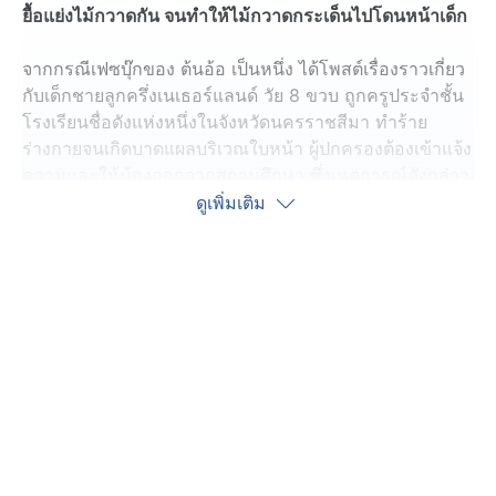
ยื้อแย่งไม้กวาดกัน จนทำให้ไม้กวาดกระเด็นไปโดนหน้าเด็ก
จากกรณีเฟซบุ๊กของ ต้นอ้อ เป็นหนึ่ง ได้โพสต์เรื่องราวเกี่ยว
กับเด็กชายลูกครึ่งเนเธอร์แลนด์ วัย 8 ขวบ ถูกครูประจำชั้น
โรงเรียนชื่อดังแห่งหนึ่งในจังหวัดนครราชสีมา ทำร้าย
ร่างกายจนเกิดบาดแผลบริเวณใบหน้า ผู้ปกครองต้องเข้าแจ้ง
ความและให้น้องออกจากสถานศึกษา ซึ่งเหตุการณ์ดังกล่าว
ได้รับความสนใจจากสังคมเป็นวงกว้าง
ดูเพิ่มเติม
ล่าสุดเมื่อเวลา 13.30 น. วันที่ 7 เมษายน 2569 ที่ สถานี
ตำรวจภูธรเมืองนครราชสีมา นางสมยงค์ อายุ 35 ปี มารดา
ของเด็กชายผู้ได้รับบาดเจ็บ ได้เดินทางนำเอกสารและหลัก
ฐานเพิ่มเติมมาให้พนักงานสอบสวน เพื่อประกอบสำนวน คดี
เกี่ยวกับเหตุการณ์ดังกล่าว
นางสมยงค์ เปิดเผยสั้น ๆ ว่า ขณะนี้มีเจ้าหน้าที่จากหน่วย
งานด้านสังคมสงเคราะห์ ได้ติดต่อเข้ามาเพื่อขอข้อมูลราย
ละเอียดเกี่ยวกับเหตุการณ์ทั้งหมด รวมถึงพยานหลักฐาน
ต่างๆ เพื่อเตรียมเข้าดูแลช่วยเหลือลูกชายตน พร้อมกันนี้ตน