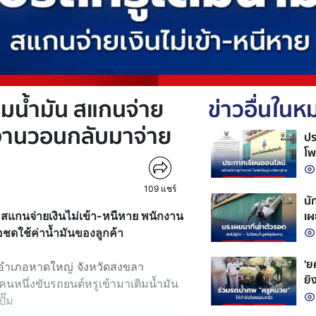
ิมน้ำมัน สแกนจ่าย
ข่าวอื่นใน
ักงานวอนกลับมาจ่าย
ปร
โพ
109
แชร์
นั
เผ
 สแกนจ่ายเงินไม่เข้า-หนีหาย พนักงาน
ก่
่อชดใช้ค่าน้ำมันของลูกค้า
'ยศ
หญ่ อำเภอหาดใหญ่ จังหวัดสงขลา
ยิ
าคนหนึ่งขับรถยนต์หรูเข้ามาเติมน้ำมัน
ชีว
ั๊ม