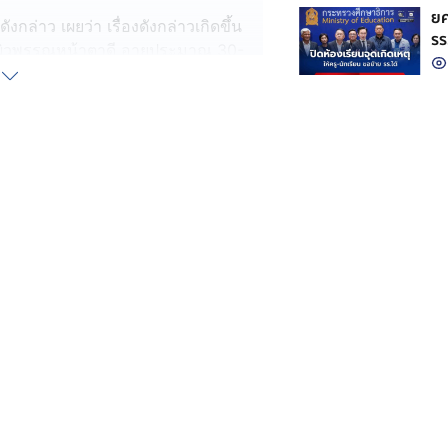
ยศ
งกล่าว เผยว่า เรื่องดังกล่าวเกิดขึ้น
รร
หญิงผิวพรรณหน้าตาดี อายุประมาณ 30-
 แจ้งตนว่าเติมน้ำมันเบนซิน 95 จำนวน
้า จึงเปลี่ยนใจขอเติมแค่ 1,000 บาท
่ายเงิน แต่อินเทอร์เน็ตของลูกค้าช้า
่ ตนจึงบอกลูกค้าว่า ขอเดินไปตรวจ
1,000 บาท เข้าระบบแล้วหรือไม่ แต่
จากปั๊มไปทันที ซึ่งตนก็ไม่ได้ตามไป
น
ว ก็สแกนจ่ายเงินเข้าระบบตามปกติ แต่
จว่าลูกค้าคนนี้จ่ายเงินไม่สำเร็จ ซึ่งตน
 1,000 บาท เพราะตนทำงานได้ค่าจ้าง
้ค่าน้ำมันของลูกค้าคนนี้ ซึ่งหากยัง
งความดำเนินคดี