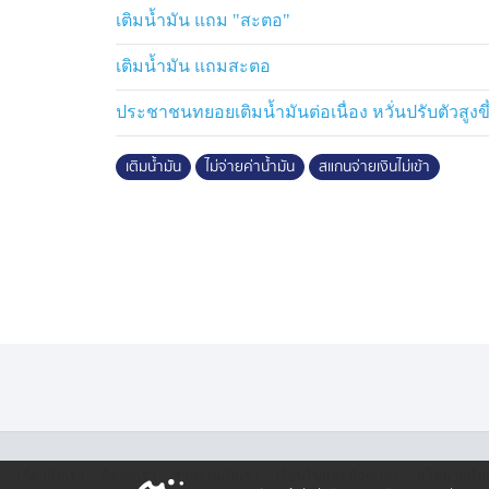
เติมน้ำมัน แถม "สะตอ"
เติมน้ำมัน แถมสะตอ
ประชาชนทยอยเติมน้ำมันต่อเนื่อง หวั่นปรับตัวสูงขึ้
เติมน้ำมัน
ไม่จ่ายค่าน้ำมัน
สแกนจ่ายเงินไม่เข้า
·
·
·
·
เกี่ยวกับเรา
ติตต่อเรา
ร่วมงานกับเรา
เงื่อนไขและข้อตกลง
นโยบายคุ้ม