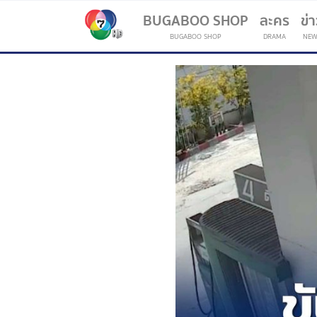
BUGABOO SHOP
ละคร
ข่
BUGABOO SHOP
DRAMA
NEW