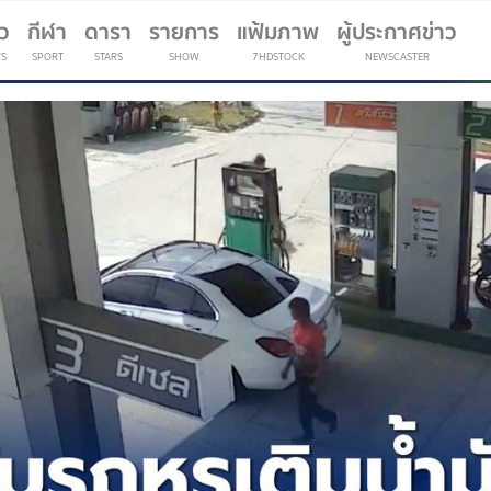
าว
กีฬา
ดารา
รายการ
แฟ้มภาพ
ผู้ประกาศข่าว
S
SPORT
STARS
SHOW
7HDSTOCK
NEWSCASTER
(current)