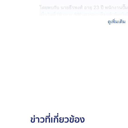
โดยพบกับ นายธีรพงศ์ อายุ 23 ปี พนักงานปั๊มดั
เมื่อวันที่ (6 เม.ย. 69) ผ่านมา มีลูกค้าผู้
35 ปี ขับรถยนต์ยี่ห้อหรู สีขาว เข้ามาที่ปั๊ม
ดูเพิ่มเติม
2,000 บาท แต่เมื่อเห็นว่า ตู้จ่ายน้ำมันหมุนช
แต่เมื่อเติมเสร็จแล้ว ลูกค้าใช้โทรศัพท์สแกนจ
ทำให้การสแกนจ่ายยไม่แน่ใจว่าสำเร็จหรือไม
สอบจากโทรศัพท์ของปั๊มว่า มียอดเงินจำนวน 
ปรากฎว่า ลูกค้าหญิงคนดังกล่าว รีบขับรถออก
เพราะช่วงนั้นลูกค้ากำลังมาใช้บริการหลายคั
ส่วนลูกค้าที่เติมน้ำมันหลังจากรถคันดังกล่า
ของลูกค้าหญิงคนนั้น กลับไม่เข้าระบบ จึงมั่นใ
ก็อยากให้กลับมารับผิดชอบจ่ายค่าน้ำจำนวน
วันละ 350 บาท ต้องทำงานฟรี 3 วัน เพื่อชดใช
ไม่ติดต่อหรือไม่มาจ่ายค่าน้ำมัน ก็จะเข้าแจ้
ข่าวที่เกี่ยวข้อง