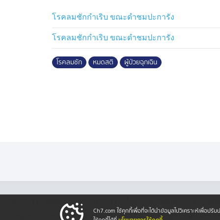
เหยียดอีกเหมือนเดิม แต่ในที่สุดนำตัวผู้ป่ว
โรคลมชักกำเริบ ขณะดำชมปะการัง
โรคลมชักกำเริบ ขณะดำชมปะการัง
โรคลมชัก
หมดสติ
ผู้ป่วยฉุกเฉิน
·
·
·
·
เกี่ยวกับเรา
ติตต่อเรา
ร่วมงานกับเรา
เงื่อนไขและข้อตกลง
นโยบายคุ้ม
Ch7.com ใช้คุกกี้เพื่อที่จะได้นำข้อมูลไปวิเคราะห์เพื่อ
Copyright © 2026 Bangkok Broadcasting & T.V. Co.,Ltd.
All rights reserved