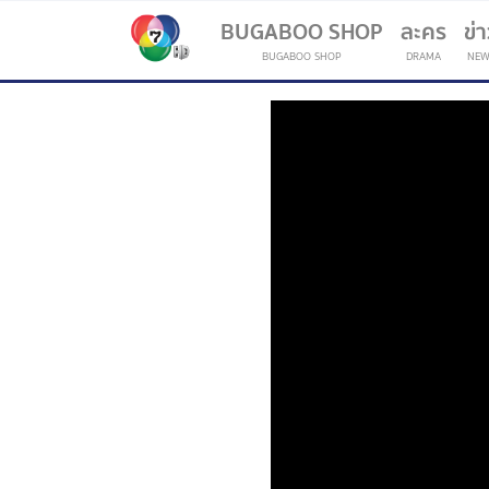
BUGABOO SHOP
ละคร
ข่
BUGABOO SHOP
DRAMA
NEW