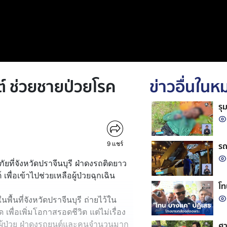
์ ช่วยชายป่วยโรค
ข่าวอื่นใน
รุ
9
แชร์
รถ
กู้ภัยที่จังหวัดปราจีนบุรี ฝ่าดงรถติดยาว
พื่อเข้าไปช่วยเหลือผู้ป่วยฉุกเฉิน
โท
พื้นที่จังหวัดปราจีนบุรี ถ่ายไว้ใน
ด เพื่อเพิ่มโอกาสรอดชีวิต แต่ไม่เรื่อง
ายผู้ป่วย ฝ่าดงรถยนต์และคนจำนวนมาก
ศา