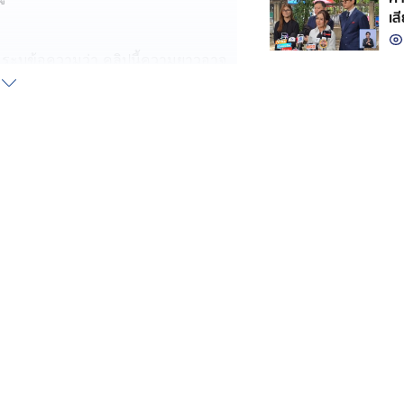
เส
ต์ ระบุข้อความว่า คลิปนี้ความยาวอาจ
ต้นผู้ป่วยชายอายุ 14 ปี มีอาการชัก
บาลไม่สามารถเคลื่อนตัวได้เลย อาสาฯ
าบาล เบื้องต้นรอรถเคลื่อนย้าย
 มะกอกเดิม เล่าว่าเธอเป็นหนึ่งในอาสา
่วง 19.00 น. กว่า วันที่ 13 เมษายน
ระจันตคาม จังหวัดปราจีนบุรี
อาการชักเกร็ง อยู่หัวถนนสาย
เนื่องแน่นด้วยคน และรถจอดเล่นน้ำ
ียงสำหรับเคลื่อนย้ายผู้ป่วย
ี่ว่า ตอนเข้าไปถึงผู้ป่วยเป็น เด็ก
ว
ลับออกมาไม่ง่าย ต้องฝ่าดงรถติดยาว