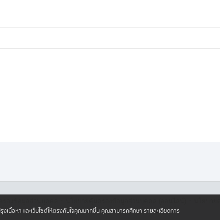
ยส่งถึงโรงพยาบาลอย่างปลอดภัย
·
·
ครองข้อมูลส่วนบุคคล
นโยบายคุ้มครองข้อมูลส่วนบุคคล (ออนไลน์)
นโยบายคุ
ปรับปรุงเนื้อหา และเว็บไซต์ให้ตรงกับใจคุณมากขึ้น คุณสามารถศึกษา รายละเอียดการ