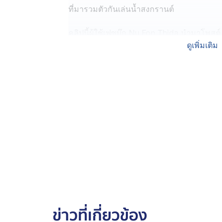
ที่มารวมตัวกันเล่นน้ำสงกรานต์
คลิปนี้ผู้ใช้เฟซบุ๊ก Nu Fon Thida นำมาโพส
จะยาวหน่อย เกือบ 2 นาที อาสาฯ รับแจ้งเบื้อง
ดูเพิ่มเติม
เกร็ง แต่เนื่องจากเป็นวันไหลจึงทำให้รถพยา
ได้เข็นสเตเชอร์ไปที่เกิดเหตุก่อน เพื่อไปฐมพย
ทีมข่าวติดต่อเจ้าของโพสต์ ซึ่งก็คือ คุณธิดา
สมัครมูลนิธิร่วมกตัญญู เหตุการณ์ในคลิปเกิดช
ซึ่งตรงกับวันงานไหลสงกรานต์ประจำ อำเภอป
ทีมเธอได้รับแจ้งจากศูนย์สั่งการว่า มีผู้ป่วย 
ประจันตคาม ซึ่งในเวลานั้น ถนนตลอดสายนี้ 
สงกรานต์ ติดยาวแบบไม่ขยับ ทีมเธอก็เลยเข็นเต
(Stretche) ฝ่าดงรถติดและคนเข้าไป แต่เคราะห์ท
ชายอายุ 14 ปี ไม่ชักเกร็ง อาการดีขึ้นบ้างแล้
ข่าวที่เกี่ยวข้อง
หลังทีมอาสาสมัครฯ ปฐมพยาบาลแล้ว แต่ขาก