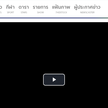
าว
กีฬา
ดารา
รายการ
แฟ้มภาพ
ผู้ประกาศข่าว
S
SPORT
STARS
SHOW
7HDSTOCK
NEWSCASTER
(current)
Play
Video