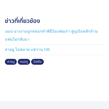
"สายมู" ก็ได้รับความนิยมเช่นกัน จากผลสำรวจล่าสุดพบว่า
ชาวรัสเซียเชื่อถือเรื่องหมอดูและผู้มีเวทมนตร์เพิ่มเป็นกว่า
40% จากที่เคยเชื่อเพียงกว่า 30% ในการสำรวจปี 2562
ข่าวที่เกี่ยวข้อง
อย่างไรก็ตาม ฝ่ายคริสตจักรนิกายออร์โธดอกซ์ ในรัสเซีย
เรียกการทำนายโชคชะตาและความเชื่อเรื่องไสยศาสตร์ว่า
เนเน่ นางงามถูกหลอกทำพิธีง้อแฟนเก่า สูญเงินหลักล้าน
เป็น "พลังแห่งความชั่วร้ายของปีศาจ" จึงร่วมมือกับสมาชิก
แฟนไม่กลับมา
สภานิติบัญญัติแห่งรัสเซียพยายามเสนอกฎหมายห้ามการก
ระทำดังกล่าว โดยถือว่าเป็นการมอมเมาประชาชน
สายมู ไม่พลาด แช่ว่าน 108
สายมู
หมอดู
รัสเซีย