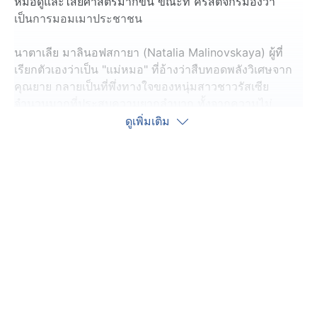
หมอดูและไสยศาสตร์มากขึ้น ขณะที่ คริสตจักรมองว่า
เป็นการมอมเมาประชาชน
นาตาเลีย มาลินอฟสกายา (Natalia Malinovskaya) ผู้ที่
เรียกตัวเองว่าเป็น "แม่หมอ" ที่อ้างว่าสืบทอดพลังวิเศษจาก
คุณยาย กลายเป็นที่พึ่งทางใจของหนุ่มสาวชาวรัสเซีย
จำนวนมากที่ประสบความยากลำบาก ทั้งจากความไม่
แน่นอนทางเศรษฐกิจและจากสงครามกับยูเครน โดยเฉพาะ
ดูเพิ่มเติม
ลูกค้ากลุ่มหลักของเธอในช่วงนี้ คือเหล่าชายฉกรรจ์ผู้รับใช้
ชาติอยู่ในแนวหน้าที่กังวลว่าคนรักจะนอกใจระหว่างการ
ออกไปรับใช้ชาติ
แม่หมอผู้นี้ให้บริการทั้งในเรื่องช่วยให้สมหวังในความรัก
และการทำนายสุขภาพ จนถึงการป้องกันสิ่งชั่วร้าย ด้วยชื่อ
เสียงที่มาจากคำบอกเล่าปากต่อปากทำให้เธอได้รับเชิญไป
ออกรายการโทรทัศน์มาแล้วหลายครั้ง
นอกจากนี้ ร้านขายอุปกรณ์เกี่ยวกับการทำนาย, ไสยศาสตร์
และเครื่องรางยังขายดีขึ้นเรื่อย ๆ รวมถึงบาร์ที่ตบแต่งแนว