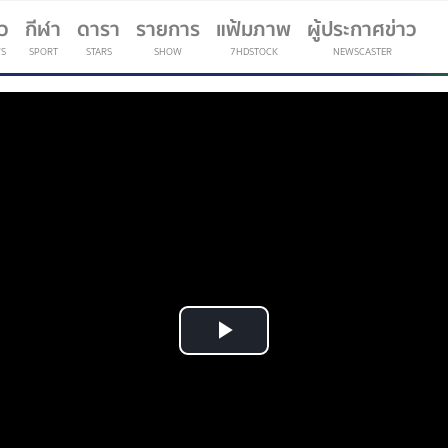
าว
กีฬา
ดารา
รายการ
แฟ้มภาพ
ผู้ประกาศข่าว
S
SPORT
STARS
SHOW
7HDSTOCK
NEWSCASTER
(current)
Play
Video