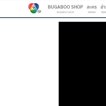
BUGABOO SHOP
ละคร
ข่
BUGABOO SHOP
DRAMA
NEW