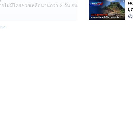
คอ
โดยไม่มีใครช่วยเหลือนานกว่า 2 วัน จน
ขุ
หตุ ลูกชายเคยวิดีโอคอลมาขอเงิน พร้อม
อกใคร จากนั้นก็ขาดการติดต่อ กระทั่ง
อง ICU อาการล่าสุดยังน่าเป็นห่วง ไม่
รอบครัวผู้เสียหายเรียกร้องให้ตำรวจเร่ง
มพลัง ยืนยันจะช่วยดูแลค่ารักษา
ชิด โดยตำรวจ สภ.กระทุ่มแบน อยู่
กฎหมาย
ำกับ สภ.กระทุ่มแบน กล่าวว่า วันนี้
มสำนวนและพยานหลักฐาน เพื่อยื่น
จับผู้กระทำความผิดในข้อหาทำร้าย
้กระทำความผิดมาแล้วนั้น จะดำเนินการ
พยานหลักฐานข้อเท็จจริงว่า มีมูล