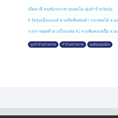
เหตุสู่การพยายามฆ่าหรือไม่ หากพบข้อเท็จจริง
จะมีการแจ้งเพิ่มเติมต่อไป ส่วนแม่ลูกที่ได้รับ
เปิดนาที คนขับรถเร่ขายแตงโม พุ่งทำร้ายวัยรุ่น
อำเภอหาดใหญ่ จังหวัดสงขลาไปแล้ว
6 วัยรุ่นเมืองนนท์ ควงมีดฟันพ่อค้า รถเร่ผลไม้ จ.น
รวบรายสุดท้าย แก๊งนกต่อ IG ลวงฟันคอเหยื่อ จ.นน
รุมทำร้ายร่างกาย
ทำร้ายร่างกาย
รุมซ้อมรุ่นน้อง