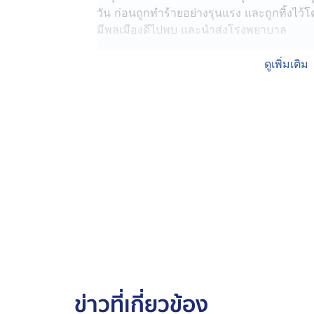
วัน ก่อนถูกทำร้ายอย่างรุนแรง และถูกทิ้งไว้
มีพลเมืองดีไปพบ และนำส่งโรงพยาบาล
แม่ของผู้บาดเจ็บ เล่าทั้งน้ำตาว่า ก่อนเกิดเ
ดูเพิ่มเติม
มีร่องรอยบาดเจ็บ และได้ยินเสียงห้ามไม่ให้บ
ทราบภายหลังว่าลูกชายถูกทำร้ายจนต้องเข้าห้
ตอบสนองใด ๆ
เบื้องต้น ผู้ก่อเหตุได้หลบหนีไปหลังเกิดเหตุ ค
ติดตามตัวมาดำเนินคดีโดยเร็ว ขณะที่ กัน จอ
พยาบาล และติดตามความคืบหน้าคดีอย่างใกล้
ระหว่างเร่งล่าตัวผู้ก่อเหตุมาดำเนินคดีตาม
ทีมข่าว 7HD ได้สอบถามความคืบหน้าไปยัง ผู้ก
ได้มอบหมายให้พนักสอบสวนดำเนินการรวบรว
ต่อศาลจังหวัดสมุทรสาคร ขออนุมัติออกหมาย
ร่างกายผู้อื่นจนถึงแก่สาหัส ซึ่งหากได้ตัวผู
ข่าวที่เกี่ยวข้อง
สอบสวนตามกระบวนการทางกฎหมาย และดูตาม