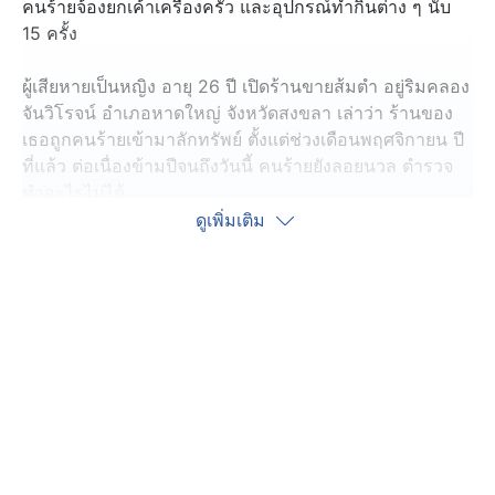
คนร้ายจ้องยกเค้าเครื่องครัว และอุปกรณ์ทำกินต่าง ๆ นับ
15 ครั้ง
ผู้เสียหายเป็นหญิง อายุ 26 ปี เปิดร้านขายส้มตำ อยู่ริมคลอง
จันวิโรจน์ อำเภอหาดใหญ่ จังหวัดสงขลา เล่าว่า ร้านของ
เธอถูกคนร้ายเข้ามาลักทรัพย์ ตั้งแต่ช่วงเดือนพฤศจิกายน ปี
ที่แล้ว ต่อเนื่องข้ามปีจนถึงวันนี้ คนร้ายยังลอยนวล ตำรวจ
ทำอะไรไม่ได้
ดูเพิ่มเติม
ผู้เสียหายจดบันทึกรายการข้าวของที่ถูกขโมย รวม ๆ 15
ครั้ง มีอุปกรณ์เครื่องครัว, ขาตั้งถังน้ำแข็ง, ชุดโต๊ะแคมปิง,
ขาเหล็กตั้งเตาแก๊ส, น้ำมันแก๊สโซฮอล์ 91 จำนวน 12 ลิตร,
กระทะใบบัวขนาด 40 และ 60 นิ้ว ถ้าซื้อใหม่ราคาอยู่ที่
3,300 บาท เฉพาะกระทะถูกขโมยสะสม 5 ครั้ง และเงิน
ทอนอีกจำนวนหนึ่ง รวมมูลค่าความเสียหายกว่า 12,000
บาท
เธอตัดสินใจติดกล้องวงจรปิด ผ่านไป 3 วัน ก็จับภาพคนร้าย
ได้ เป็นชายวัยรุ่น เดินเข้ามาด้านหลังร้าน เลือกหยิบข้าวของ