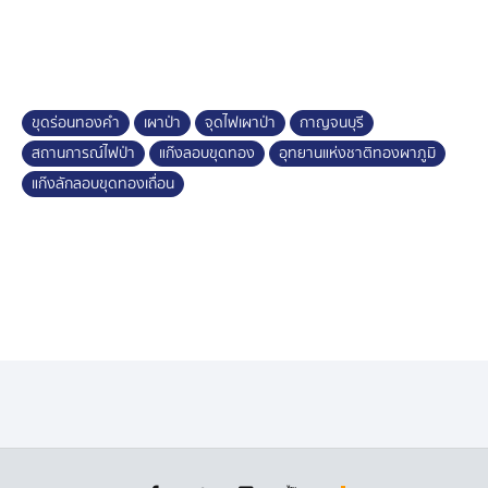
การควบคุม ล่าสุดไฟได้ลามเข้าสู่พื้นที่อุทยานแห่งชาติเขา
แหลมที่อยู่ติดกันแล้ว
ผู้อำนวยการสำนักบริหารพื้นที่อนุรักษ์ที่ 3 (บ้านโป่ง) เผยว่า
อุทยานแห่งชาติทองผาภูมิ กำลังเผชิญวิกฤตไฟป่าครั้ง
ขุดร่อนทองคำ
เผาป่า
จุดไฟเผาป่า
กาญจนบุรี
รุนแรง พบจุดความร้อน (Hotspot) พุ่งสูงถึง 825 จุด ช่วง
สถานการณ์ไฟป่า
แก๊งลอบขุดทอง
อุทยานแห่งชาติทองผาภูมิ
เดือนเมษายน 2569
แก๊งลักลอบขุดทองเถื่อน
เบื้องหลังไฟป่าเป็นฝีมือขบวนการลักลอบขุดร่อนแร่ทองคำ
ปีที่ผ่านมาจับได้ 11 คน แต่ปีนี้กลุ่มแก๊งลักลอบขุดทอง ปรับ
แผนเป็น "เข้าดึก ขุดเร็ว หนีไว" ต่างจากปีที่ผ่านมา ซึ่งจะเร่ง
ติดตามตัวมาดำเนินคดี
ล่าพรานจุดไฟเผาป่า ยิงกระทิงตาย 2 ตัว จ.เพชรบุรี
กล้องวงจรปิดในเขตอุทยานแห่งชาติแก่งกระจาน จังหวัด
เพชรบุรี บันทึกภาพชายต้องสงสัย เป็นนายพราน คาดไฟบน
ศีรษะ เดินสะพายสัมภาระ พร้อมปืนลูกซอง ผ่านเข้ามาใน
ผืนป่า แม่คะเมยบน บ้านท่าเสลา ตำบลยางน้ำกลัดเหนือ
อำเภอหนองหญ้าปล้อง เวลา 05.00 น. วันที่ 13 มกราคมที่