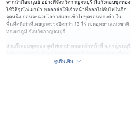
จากน้ำมือมนุษย์ อย่างที่จังหวัดกาญจนบุรี มีแก๊งลอบขุดทอง
ใช้วิธีจุดไฟเผาป่า หลอกล่อให้เจ้าหน้าที่ออกไปดับไฟในอีก
จุดหนึ่ง ก่อนจะฉวยโอกาสแอบเข้าไปขุดร่อนทองคำ ใน
พื้นที่คดีเก่าที่เคยถูกตรวจยึดกว่า 13 ไร่ เขตอุทยานแห่งชาติ
ทองผาภูมิ จังหวัดกาญจนบุรี
ล่าแก๊งลอบขุดทอง จุดไฟเผาป่าหลอกเจ้าหน้าที่ จ.กาญจนบุรี
กล้องวงจรปิดบันทึกพฤติกรรมของแก๊งลักลอบขุดทองเถื่อน
ใช้วิธีจุดไฟเผาป่า เพื่อล่อให้เจ้าหน้าที่ออกไปดับไฟอีกจุด
ดูเพิ่มเติม
หนึ่ง ก่อนจะฉวยโอกาสแอบเข้าไปขุดร่อนทองคำ ในพื้นที่
คดีเก่าที่เคยถูกตรวจยึดกว่า 13 ไร่ ช่วงเย็นวันที่ 21 เมษายน
ที่ผ่านมา
นอกจากนี้ กลุ่มคนร้ายยังมีพฤติกรรมอุกอาจ ด้วยการนำปืน
ยิงข่มขู่เจ้าหน้าที่ และเลือกปฏิบัติการในช่วงดึก เพื่อหลบ
เลี่ยงการจับกุม
ซึ่งสภาพพื้นที่เกิดเหตุ เป็นเทือกเขาสูงชันสลับซับซ้อน และมี
ทุ่งไม้กวาดเป็นเชื้อเพลิง ทำให้ไฟลุกลามรวดเร็ว จนยากต่อ