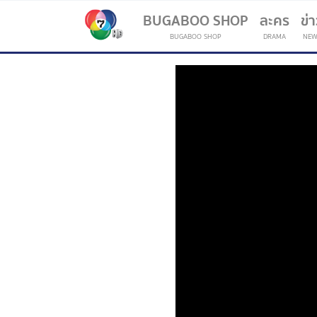
BUGABOO SHOP
ละคร
ข่
BUGABOO SHOP
DRAMA
NEW