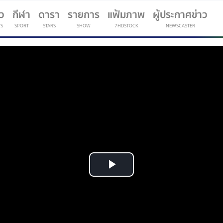
าว
กีฬา
ดารา
รายการ
แฟ้มภาพ
ผู้ประกาศข่าว
S
SPORT
STARS
SHOW
7HDSTOCK
NEWSCASTER
(current)
Play
Video