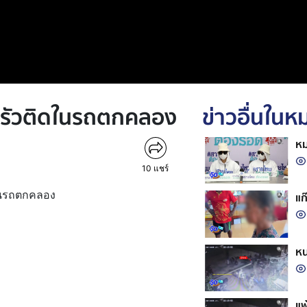
ครัวติดในรถตกคลอง
ข่าวอื่นใน
หม
10
แชร์
ดในรถตกคลอง
แก
หน
แพ