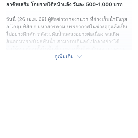
อาชีพเสริม โกยรายได้หน้าแล้ง วันละ 500-1,000 บาท
วันนี้ (26 เม.ย. 69) ผู้สื่อข่าวรายงานว่า ที่อ่างเก็บน้ำบึงกุย
อ.โกสุมพิสัย จ.มหาสารคาม บรรยากาศในช่วงฤดูแล้งเป็น
ไปอย่างคึกคัก หลังระดับน้ำลดลงอย่างต่อเนื่อง จนเกิด
สันดอนทรายโผล่พ้นน้ำ สามารถเดินลงไปกลางอ่างได้
ทำให้ชาวบ้านทั้งในพื้นที่และต่างพื้นที่พากันออกมาคราด
หอยเล็บม้า หรือ หอยกี้ เพื่อนำไปปรุงเป็นอาหารกิน และ
ดูเพิ่มเติม
ขายสร้างรายได้เสริมในช่วงว่างเว้นจากการทำนา
โดยตั้งแต่ช่วงเช้าเวลาประมาณ 07.00 น. ไปจนถึงช่วงบ่าย
ชาวบ้านจะพากันเดินลุยน้ำและพายเรือไปยังบริเวณที่ระดับ
น้ำตื้นประมาณระดับเอวถึงหน้าอก ซึ่งเหมาะต่อการหาหอย
จากนั้นใช้อุปกรณ์พื้นบ้านอย่างคราด ที่ดัดแปลงติดแห
บริเวณปลาย ลากไปตามพื้นทรายใต้น้ำ โดยอาศัยการเดิน
ถอยหลัง เมื่อคราดมีน้ำหนักจึงยกขึ้นเพื่อนำหอยที่ได้มาใส่
กะละมัง ก่อนคัดแยกเศษดินและสิ่งปะปนออก เหลือเฉพาะ
หอยเล็บม้า แล้วบรรจุใส่กระสอบ แช่ถังน้ำแข็ง รอพ่อค้ามา
รับซื้อถึงพื้นที่