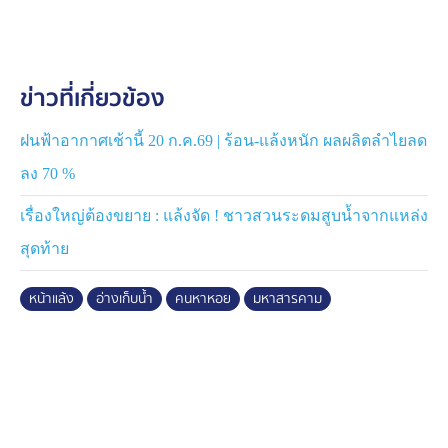
นางตุ๊กตา อายุ 45 ปี ชาวบ้านในพื้นที่ เปิดเผยว่า การคราด
หอยเล็บม้าเป็นอาชีพเสริมที่ทำได้เฉพาะช่วงหน้าแล้ง
ข่าวที่เกี่ยวข้อง
ระหว่างเดือน มี.ค. – พ.ค. ของทุกปี เนื่องจากเป็นช่วงที่
ระดับน้ำลดต่ำสุด เมื่อเข้าสู่ฤดูน้ำหลากจะไม่สามารถหาหอย
ได้ ต้องรอจนถึงหน้าแล้งปีถัดไป ในแต่ละวันจะหาหอยได้
ฝนฟ้าอากาศเช้านี้ 20 ก.ค.69 | ร้อน-แล้งหนัก ผลผลิตลำไยลด
ประมาณ 40–50 กิโลกรัม ราคาขายกิโลกรัมละ 10-20
ลง 70 %
บาท ส่งให้แม่ค้า และขายปลีกที่ตลาดนัด มีรายได้เฉลี่ยวัน
ละ 500-1,000 บาท ถือเป็นรายได้เสริมที่ช่วยแบ่งเบาภาระ
เรื่องใหญ่ต้องขยาย : แล้งจัด ! ชาวสวนระดมสูบน้ำจากแหล่ง
ค่าใช้จ่ายในครัวเรือน อีกทั้งยังสามารถเก็บไว้ประกอบ
สุดท้าย
อาหารได้ด้วย
หน้าแล้ง
อ่างเก็บน้ำ
คนหาหอย
มหาสารคาม
สำหรับหอยเล็บม้า เป็นอาหารพื้นบ้านที่มีรสชาติหวาน
กลมกล่อม นิยมนำไปปรุงได้หลากหลายเมนู ทำให้เป็นที่
ต้องการของตลาด และมีพ่อค้าแม่ค้ามารับซื้อถึงแหล่งที่ชาว
บ้านหา ส่วนอ่างเก็บน้ำบึงกุย ซึ่งเชื่อมต่อกับ แม่น้ำชี ถือเป็น
แหล่งน้ำสำคัญที่มีความอุดมสมบูรณ์ทางธรรมชาติสูง เป็น
แหล่งอาหารและสร้างรายได้ให้กับชุมชน