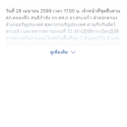
วันที่ 28 เมษายน 2569 เวลา 17.00 น. เจ้าหน้าที่ชุดสืบสวน
สภ.คลองลึก สนธิกำลัง กก.สส.ภ.จว.สระแก้ว ฝ่ายปกครอง
อำเภออรัญประเทศ ศุลกากรอรัญประเทศ ด่านกักกันสัตว์
สระแก้ว และทหารพรานกรมที่ 12 เข้าปฏิบัติการเปิดปฏิบัติ
การตรวจค้นบ้านและโกดังในพื้นที่หมู่ 7 ตำบลป่าไร่ อำเภอ
อรัญประเทศ จังหวัดสระแก้ว ตามหมายค้นศาลจังหวัด
สระแก้ว ที่ 58/2569 ลงวันที่ 27 เมษายน 2569 สามารถ
ดูเพิ่มเติม
จับกุมผู้ต้องหาได้ 3 ราย พร้อมของกลางจำนวนมาก
เมื่อเข้าตรวจค้นบ้านเป้าหมาย พบ Mr.Sophan Sanh อายุ
34 ปี สัญชาติกัมพูชา แสดงตนเป็นผู้ดูแลบ้าน และยินยอมให้
เจ้าหน้าที่ตรวจค้น บริเวณหน้าบ้าน พบ นายเทอดศักดิ์ อายุ
54 ปี กำลังขนสินค้าขึ้นรถยนต์ตู้ เจ้าหน้าที่จึงเข้าตรวจค้น
พบของกลางภายในรถ ก่อนขยายผลเข้าตรวจค้นภายใน
บ้านและห้องพักด้านหลัง พบของกลางเพิ่มเติมหลายรายการ
ต่อมา นางโสรยา อายุ 48 ปี ได้เดินทางมาแสดงตนเป็น
เจ้าของบ้านและโกดังภายในบริเวณดังกล่าว และยินยอมให้