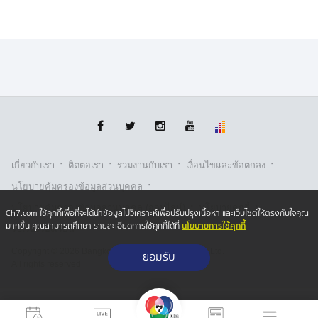
ของอันเกี่ยวกับความผิด
เจ้าหน้าที่ได้ควบคุมตัวผู้ต้องหาทั้งหมด พร้อมตรวจยึดของ
กลาง ส่งพนักงานสอบสวน สภ.คลองลึก ดำเนินคดีตาม
กฎหมาย และอยู่ระหว่างขยายผลไปยังเครือข่ายการลักลอบ
นำเข้าสินค้าข้ามแดนเพิ่มเติม
·
·
·
·
เกี่ยวกับเรา
ติตต่อเรา
ร่วมงานกับเรา
เงื่อนไขและข้อตกลง
·
นโยบายคุ้มครองข้อมูลส่วนบุคคล
·
·
นโยบายคุ้มครองข้อมูลส่วนบุคคล (ออนไลน์)
นโยบายคุกกี้
Ch7.com ใช้คุกกี้เพื่อที่จะได้นำข้อมูลไปวิเคราะห์เพื่อปรับปรุงเนื้อหา และเว็บไซต์ให้ตรงกับใจคุณ
นโยบายการใช้คุกกี้
มากขึ้น คุณสามารถศึกษา รายละเอียดการใช้คุกกี้ได้ที่
รับเรื่องร้องเรียน
Copyright © 2026 Bangkok Broadcasting & T.V. Co.,Ltd.
ยอมรับ
All rights reserved