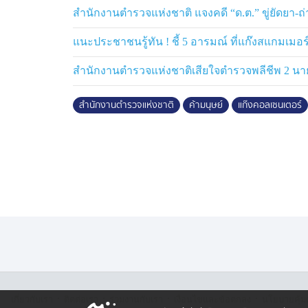
และหัวหน้าคณะทำงานเฉพาะกิจปราบปรามศู
สำนักงานตำรวจแห่งชาติ แจงคดี “ด.ต.” ขู่ยัดยา-
Strike Force) ซึ่งรับคำสั่งตรงจากประธานาธ
งานของสำนักงานตำรวจแห่งชาติ ที่ได้จัดตั้งศ
แนะประชาชนรู้ทัน ! ชี้ 5 อารมณ์ ที่แก๊งสแกมเมอร
รถบูรณาการข้อมูลร่วมกับสถาบันการเงินและผู
สำนักงานตำรวจแห่งชาติเสียใจตำรวจพลีชีพ 2 นาย
นำไปสู่การอายัดบัญชีและติดตามทรัพย์สินคืนสู
ประสิทธิภาพ รวมทั้งความร่วมมืออย่างใกล้ช
สำนักงานตำรวจแห่งชาติ
ค้ามนุษย์
แก๊งคอลเซนเตอร์
ไปสู่การจับกุมผู้กระทำความผิดและยึดทรัพย์
ขณะเดียวกัน ในการประชุมหารือ พล.ต.อ.ธัชช
ข่าวและการสืบสวน กรณีการทลายฐานปฏิบัต
บริเวณชายแดนช่องจอม ประเทศกัมพูชา ซึ่ง
10,000 คน ที่ถูกหลอกลวงและบังคับใช้แ
การหลอกลวงให้ลงทุน นอกจากนี้ ยังมีการตร
ละเมิดสิทธิมนุษยชนอย่างร้ายแรง ได้แก่ บั
พลเมืองอเมริกันที่เป็นเป้าหมายกว่า 10,000
ลักษณะคล้ายห้องคุมขัง อุปกรณ์ที่เชื่อว่าใช้ใ
รวมถึงห้องเอกซเรย์และห้องปฏิบัติการทางการแ
กับการลักลอบค้าอวัยวะมนุษย์ในตลาดมืด หรื
·
·
·
·
เกี่ยวกับเรา
ติตต่อเรา
ร่วมงานกับเรา
เงื่อนไขและข้อตกลง
นโยบายคุ้ม
ทางการสหรัฐฯ ให้ความสำคัญกับประเด็นดังกล่