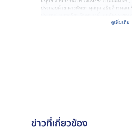
มนุษย์ สำนักงานตำรวจแห่งชาติ (ศตคม.ตร.)
ประกอบด้วย นางหัทยา คูสกุล อธิบดีกรมอเม
ประเทศ, นายสุริยา จินดาวงษ์ เอกอัครราชทู
กระทรวงการพัฒนาสังคมและความมั่นคงขอ
ดูเพิ่มเติม
ประชาสังคม เดินทางเยือนกรุงวอชิงตัน ดีซี ป
25 เม.ย. 69 เพื่อเข้าร่วมการประชุมและชี้
ด้านการป้องกันและปราบปรามการค้ามนุษย์ 
ทางเพศต่อเด็กและเยาวชน
โดยคณะผู้แทนจากประเทศไทยได้เข้าหารือร่วม
สหรัฐอเมริกา โดยรับทราบถึงนโยบายสำคัญของ
เน้นการปราบปรามแก๊งคอลเซนเตอร์อย่างเด็ด
ทรัพย์สินของพลเมืองอเมริกันมากกว่า 6 พั
ล้านบาท) ในปีที่ผ่านมา ซึ่งพบว่าฐานปฏิบัติ
กระจายตัวอยู่ในภูมิภาคอาเซียน โดยเฉพาะ
สปป.ลาว มีพฤติการณ์หลอกลวงประชากรจากก
นำไปบังคับใช้แรงงานในการหลอกลวงข้ามช
ข่าวที่เกี่ยวข้อง
ด้าน นางจานีน พีร์โร (Jeanine Pirro) อัย