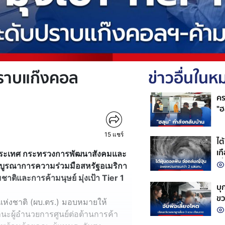
บปราบแก๊งคอล
ข่าวอื่นใน
คร
"ฮ
15
แชร์
ไต
เก
ประเทศ กระทรวงการพัฒนาสังคมและ
เที
บูรณาการความร่วมมือสหรัฐอเมริกา
ิและการค้ามนุษย์ มุ่งเป้า Tier 1
บุ
ขว
รวจแห่งชาติ (ผบ.ตร.) มอบหมายให้
านะผู้อำนวยการศูนย์ต่อต้านการค้า