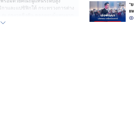
 พร้อมด้วยคณะผู้แทนระดับสูง
“ย
ริกาและแปซิฟิกใต้ กระทรวงการต่าง
แพ
ต ณ กรุงวอชิงตัน ตลอดจนผู้แทนจาก
หน
งมนุษย์ กระทรวงแรงงาน และภาค
ระเทศสหรัฐอเมริกา ระหว่างวันที่ 21-
แจงผลการปฏิบัติงานของประเทศไทย ใน
แก๊งคอลเซนเตอร์ และการล่วงละเมิด
กับผู้บริหารระดับสูงของรัฐบาล
ประธานาธิบดีโดนัลด์ ทรัมป์ ที่มุ่ง
ขาด เนื่องจากสร้างความเสียหายต่อ
นล้านดอลลาร์สหรัฐ (ประมาณ 193,935
การหลักของแก๊งคอลเซนเตอร์เหล่านี้
ในประเทศกัมพูชา เมียนมา และ
ว่า 40 ประเทศ รวมถึงคนไทย เพื่อ
าติ
การเขตปกครองโคลัมเบีย สหรัฐอเมริกา