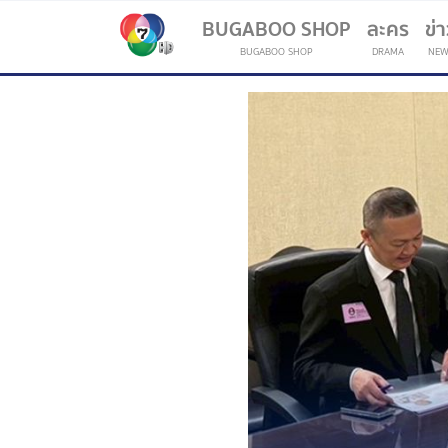
BUGABOO SHOP
ละคร
ข่
BUGABOO SHOP
DRAMA
NEW