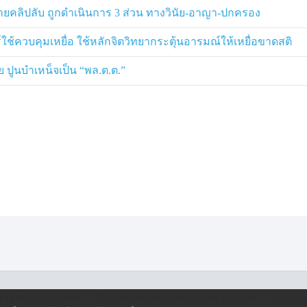
นย์หลอกลวงข้ามชาติ (Scam Center
ถ่ายคลิปลับ ถูกดำเนินการ 3 ส่วน ทางวินัย-อาญา-ปกครอง
ิบดีสหรัฐฯ ได้กล่าวชื่นชมการดำเนิน
ูนย์ปฏิบัติการ Warroom IAC ซึ่งสามา
์ใช้ควบคุมเหยื่อ ใช้หลักจิตวิทยากระตุ้นอารมณ์ให้เหยื่อขาดสติ
้ให้บริการเครือข่ายโทรศัพท์มือถือ
 ปูนบำเหน็จเป็น “พล.ต.ต.”
่ผู้เสียหายได้อย่างรวดเร็วและมี
ิดกับสำนักงานสืบสวนกลาง (FBI) ที่นำ
สินได้เป็นจำนวนมาก
ัย ได้นำเสนอข้อมูลเชิงลึกด้านการ
ิการแก๊งคอลเซนเตอร์ขนาดใหญ่
พบกลุ่มบุคคลหลากหลายสัญชาติกว่า
รงงานในลักษณะ Romance Scam และ
วจพบหลักฐานสำคัญที่เข้าข่ายการ
ญชีรายชื่อและหมายเลขโทรศัพท์ของ
 คน ตลอดจนการค้นพบสถานที่ที่มี
นการทรมานผู้ที่ไม่ปฏิบัติตามคำสั่ง
พทย์ ซึ่งนำไปสู่ข้อสันนิษฐานเกี่ยว
อการทดลองที่ผิดหลักจริยธรรม ซึ่ง
·
·
ครองข้อมูลส่วนบุคคล
นโยบายคุ้มครองข้อมูลส่วนบุคคล (ออนไลน์)
นโยบายคุ
าวเป็นอย่างยิ่ง และได้ตกลงที่จะยก