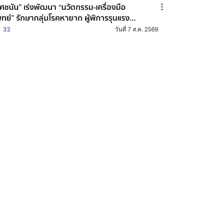
ศชนัน” เร่งพัฒนา “นวัตกรรม-เครื่องมือ
ทย์” รักษากลุ่มโรคหายาก ผู้พิการรุนแรง
ุนสตาร์ตอัปผลิตในไทย ช่วยลดต้นทุน
32
วันที่ 7 ส.ค. 2569