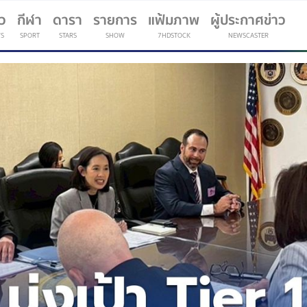
าว
กีฬา
ดารา
รายการ
แฟ้มภาพ
ผู้ประกาศข่าว
S
SPORT
STARS
SHOW
7HDSTOCK
NEWSCASTER
(current)