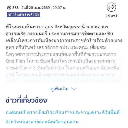
388
วันที่ 29 เม.ย. 2569 | 20.07 น.
ข่าวในพระราชสำนัก
44
แชร์
ที่โรงแรมเซ็นทารา อุดร จังหวัดอุดรธานี นายพลากร
สุวรรณรัฐ องคมนตรี ประธานกรรมการติดตามและขับ
เคลื่อนโครงการอันเนื่องมาจากพระราชดำริ พร้อมด้วย นาง
สุพร ตรีนรินทร์ เลขาธิการ กปร. และคณะ เยี่ยมชม
นิทรรศการการประสานแผนพัฒนาพื้นที่ด้วยกระบวนการ
One Plan ในการขับเคลื่อนโครงการอันเนื่องมาจากพระ
ราชดำริ จาก 3 จังหวัดนำร่อง ในภาคตะวันออกเฉียงเหนือ
อาทิ โครงการฯ ด้านชลประทาน ผลสำเร็จจากการขยาย
องค์ความรู้สู่ชุมชนตามภูมิสังคม เช่น สาธิตย้อมผ้าจากดอก
จาน ดอกไม้ประจำจังหวัดอุดรธานี, การเพิ่มมูลค่าข้าว ด้วย
ดูเพิ่มเติม
การแปรรูปเป็นข้าวฮาง และข้าวหอมมรกต และการแปรรูป
ข่าวที่เกี่ยวข้อง
ชาใบหม่อนจากต้นหม่อนพระราชทาน ของสมเด็จพระนาง
เจ้าสิริกิติ์ พระบรมราชินีนาถ พระบรมราชชนนีพันปีหลวง
องคมนตรี ตรวจเยี่ยมโรงเรียนราชประชานุเคราะห์ในพื้นที่
จากจังหวัดหนองบัวลำภู, และชุดเพาะฟักพันธุ์ปลาเคลื่อนที่
จังหวัดหนองคายและจังหวัดขอนแก่น
โดยกรมประมง ในศูนย์พัฒนาการเกษตรภูสิงห์ฯ จังหวัด