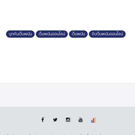
จากหมายจับ 63 หมาย ตอนนี้จับกุมไปได้ 28 หมาย ใน
จำนวนนี้มีทั้งสมาชิกแก๊งรถแข่งชื่อดัง ผู้พัฒนาระบบ อินฟลู
เอนเซอร์สายคริปโทฯ ชื่อดัง คนทำเว็บฯ พนัน ของกลางที่
ยึดได้เป็นทรัพย์สินรวมไม่ต่ำกว่า 31 ล้านบาท แน่นอนว่า
บุกค้นเว็บพนัน
เว็บพนันออนไลน์
เว็บพนัน
จับเว็บพนันออนไลน์
ข้อมูลเยอะขนาดนี้ เดี๋ยวต้องมีมหกรรมไล่จับกุมผู้ต้องหา
ตามมาอีกแน่นอน