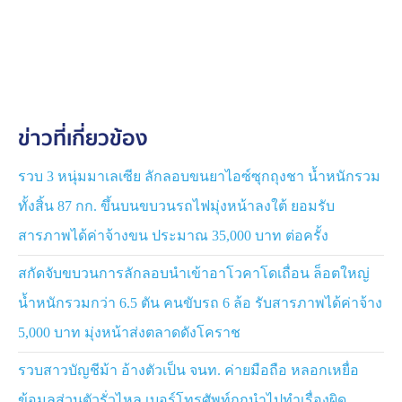
อ.แม่สอด จ.ตาก
พฤติการณ์ เมื่อประมาณ เดือน ส.ค.68 - เม.ย.69 กลุ่มผู้เสีย
หายได้หาข้อมูลไปทำงานต่างประเทศ เห็นประกาศรับสมัคร
พนักงานด้านการเกษตร ในเพจชื่อ หางานต่างประเทศ “รับ
สมัครพนักงานด้านการเกษตร ประเทศนิวซีแลนด์และ
ข่าวที่เกี่ยวข้อง
ประเทศออสเตรเลีย จะได้รับเงินเดือน 90,000 – 100,000
บาท มีที่พักฟรี ซึ่งต้องมาสมัครเองที่บริษัทเท่านั้น”
รวบ 3 หนุ่มมาเลเซีย ลักลอบขนยาไอซ์ซุกถุงชา น้ำหนักรวม
หลังจากนั้นมีกลุ่มของผู้ต้องหาติดต่อกลับมา แจ้งว่ามีงานอยู่
ทั้งสิ้น 87 กก. ขึ้นบนขบวนรถไฟมุ่งหน้าลงใต้ ยอมรับ
ที่ประเทศนิวซีแลนด์และประเทศออสเตเรีย เป็นงานเกี่ยวกับ
สารภาพได้ค่าจ้างขน ประมาณ 35,000 บาท ต่อครั้ง
เก็บผลไม้, ทำเกษตรกรรม, ทำงานภายในฟาร์ม มีรายได้ดี
ประมาณเดือนละ 85,000 บาท หากทำงานล่วงเวลา อาจจะ
สกัดจับขบวนการลักลอบนำเข้าอาโวคาโดเถื่อน ล็อตใหญ่
มีรายได้ประมาณ 100,000 บาท ถ้าสนใจสมัคร โดย
น้ำหนักรวมกว่า 6.5 ตัน คนขับรถ 6 ล้อ รับสารภาพได้ค่าจ้าง
สามารถสมัครผ่านผู้แจ้งได้ เนื่องจากเป็นตัวแทนของบริษัท
แห่งหนึ่ง ซึ่งบริษัทตั้งอยู่ที่ ต.คลองเกลือ อ.ปากเกร็ด
5,000 บาท มุ่งหน้าส่งตลาดดังโคราช
จ.นนทบุรี
รวบสาวบัญชีม้า อ้างตัวเป็น จนท. ค่ายมือถือ หลอกเหยื่อ
เมื่อผู้เสียหายหลงเชื่อ จะไปทำงานประเทศนิวซีแลนด์ และ
ข้อมูลส่วนตัวรั่วไหล เบอร์โทรศัพท์ถูกนำไปทำเรื่องผิด