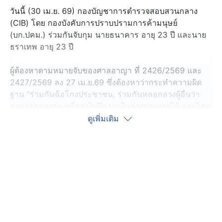
วันนี้ (30 เม.ย. 69) กองบัญชาการตำรวจสอบสวนกลาง
(CIB) โดย กองบังคับการปราบปรามการค้ามนุษย์
(บก.ปคม.) ร่วมกันจับกุม นายธนาคาร อายุ 23 ปี และนาย
ธราเทพ อายุ 23 ปี
ผู้ต้องหาตามหมายจับของศาลอาญา ที่ 2426/2569 และ
2427/2569 ลง 27 เม.ย.69 ซึ่งต้องหาว่ากระทำความผิด
ฐาน “ร่วมกันฉ้อโกงประชาชน, ร่วมกันหลอกลวงผู้อื่นว่า
สามารถหางาน หรือส่งไปฝึกงานในต่างประเทศได้ และโดย
การหลอกลวงดังว่านั้นได้ไปซึ่งทรัพย์สินหรือประโยชน์อื่นใด
ดูเพิ่มเติม
จากผู้ถูกหลอกลวง, ร่วมกันโฆษณาจัดหางานโดยฝ่าฝืนหรือ
ไม่ปฏิบัติตามระเบียบที่รัฐมนตรีกำหนด, ร่วมกันโดยทุจริต
หรือ โดยหลอกลวง ร่วมกันนำเข้าสู่ระบบคนพิวเตอร์ ซึ่ง
ข้อมูลคอมพิวเตอร์ที่บิดเบือน หรือปลอมไม่ว่าทั้งหมดหรือ
บางส่วน หรือข้อมูลความพิวเตอร์อันเป็นเท็จ โดยประการที่
น่าจะเกิดความเสียหาย แก่ประชาชน”
โดยสามารถจับกุมตัวได้ที่ห้องพักแห่งหนึ่งในพื้นที่ ต.แม่สอด