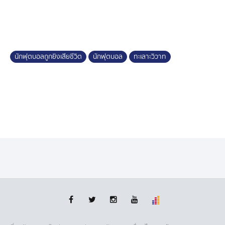
ส่วนสาเหตุเกิดจาก นายอดินันท์ กับผู้ก่อเหตุ มีภูมิลำเนาใน
อำเภอโคกโพธิ์ จังหวัดปัตตานี มีความขัดแย้งส่วนตัวกัน
ก่อนหน้านี้ วันนี้ผู้ก่อเหตุก็ชมการแข่งขันฟุตบอล หลังแข่ง
เสร็จ เดินไปเคลียร์ใจกับนายอดินันท์ ที่นั่งพักอยู่กับเพื่อน ๆ
นักฟุตบอล ที่หน้าโรงเรียนนิคมเทพา แล้วทั้ง 2 คน ก็ชกต่อย
นักฟุตบอลถูกยิงเสียชีวิต
นักฟุตบอล
ทะเลาะวิวาท
กัน แต่ผู้ก่อเหตุสู้ไม่ได้ จึงชักอาวุธปืนยิง นายอดินันท์ แล้ววิ่ง
ไปขี่รถจักรยานยนต์บิกไบก์หลบหนี ซึ่งขณะนี้พนักงาน
สอบสวน สภ.ห้วยปลิง เร่งรวบรวมพยานหลักฐาน เพื่อขอ
ศาลจังหวัดนาทวี ออกหมายจับผู้ก่อเหตุ