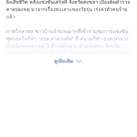
ยิงเสียชีวิต หลังแข่งขันเสร็จที่ จังหวัดสงขลา เบื้องต้นตำรวจ
คาดปมเหตุ มาจากเรื่องทะเลาะของวัยรุ่น เร่งล่าตัวคนร้าย
แล้ว
ภาพโกลาหล ชาวบ้านจำนวนมากที่เข้าร่วมชมการแข่งขัน
ฟุตบอลในกีฬา "อบต.ท่าม่วงคัพ" ที่ สนามกีฬา อบต.ท่าม่วง
บ้านนิคมเทพา หมู่ 3 ตำบลท่าม่วง อำเภอเทพา จังหวัด
สงขลา ช่วงเย็นวันนี้ ซึ่งที่มีทั้งเด็ก ผู้สูงอายุ มาให้กำลังใจลูก
หลาน
ดูเพิ่มเติม
แต่เมื่อจบการแข่งขันฟุตบอล ก็มีเสียงปืนดังขึ้น 1 นัด จน
สร้างความแตกตื่นดังกล่าว ก่อนพบว่า นายอดินันท์ อายุ 29
ปี นักฟุตบอลทีมหมู่ 8 บ้านหนองสาหร่าย ถูกยิงและเสียชีวิต
ระหว่างนำตัวส่งโรงพยาบาล
ล่าสุด พันตำรวจเอก ปิยะวัฒน์ ขวัญศรี ผู้กำกับการ สภ.ห้วย
ปลิง เปิดเผยว่า ขณะนี้ญาติ นายอดินันท์ ได้นำร่างไปฝังตาม
พิธีทางศาสนาอิสลามแล้ว