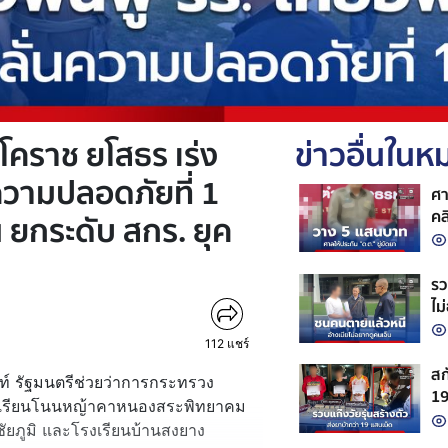
ิ โคราช ยโสธร เร่ง
ข่าวอื่นใน
่นความปลอดภัยที่ 1
ศา
คล
 ยกระดับ สกร. ยุค
รว
ไม
112
แชร์
สก
ันท์ รัฐมนตรีช่วยว่าการกระทรวง
19
มโรงเรียนโนนหญ้าคาหนองสระพิทยาคม
จั
จ.ชัยภูมิ และโรงเรียนบ้านสงยาง