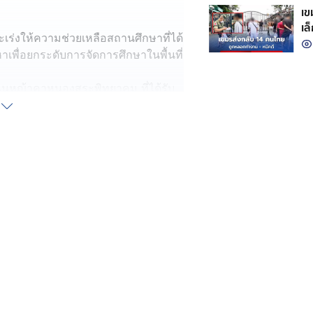
เขมร
เล
่งให้ความช่วยเหลือสถานศึกษาที่ได้
กั
เพื่อยกระดับการจัดการศึกษาในพื้นที่
นโนนหญ้าคาหนองสระพิทยาคม ที่ได้รับ
พบว่าอาคารเรียนแบบ ป.1 ฉ มีสภาพ
นที และให้เขตพื้นที่ฯ จัดทำคำขอตั้งงบ
พื่อความปลอดภัยสูงสุดของครูและ
าการของ รร.โนนหญ้าคาหนองสระ
ำคะแนนสอบ O-NET ได้สูงถึง 90
คน
เมื่อครูดูแลเด็กได้อย่างทั่วถึง
ธรรม ซึ่ง ศธ. จะนำโมเดลอัตรากำลังนี้