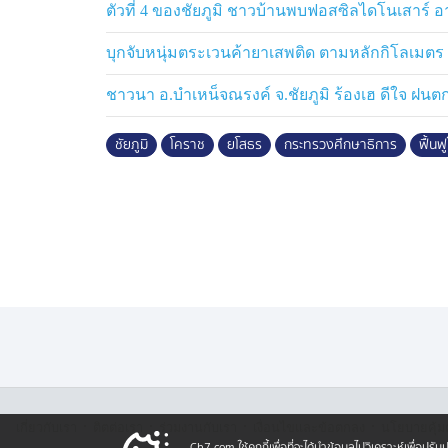
ตัวที่ 4 ของชัยภูมิ ชาวบ้านพบฟอสซิลไดโนเสาร์ อาย
บุกจับหนุ่มตระเวนค้ายาเสพติด ตามหลักกิโลเมตร
จากนั้นได้เดินทางไป จ.ยโสธร เพื่อติดตามการ
ทบจากพายุ โดยจะประสานนำ "งบเหลือจ่าย" 
ชาวนา อ.บำเหน็จณรงค์ จ.ชัยภูมิ ร้องเฮ ดีใจ ฝนต
ซ่อมแซมให้ปลอดภัยทันเปิดเทอม
ชัยภูมิ
โคราช
ยโสธร
กระทรวงศึกษาธิการ
ฟื้นฟ
พร้อมหารือให้งดใช้อาคาร รร.อนุบาลยโสธร 
เตรียมช่วยผลักดันคำของบประมาณปี 2570 วง
ใหม่ 18 ห้องเรียนทดแทนโดยเร็ว
รมช.ศธ. กล่าวทิ้งท้ายว่า กระทรวงศึกษาธิกา
ด่วนอันดับหนึ่ง ไม่ปล่อยให้เด็กเสี่ยงภัยในสถ
ตัวเพื่อโอบอุ้มเด็กหลุดระบบกว่าแสนคน รวมถ
โดยผมเตรียมผลักดันงบปี 70 เพิ่มอีก 4 พัน
บุคลากรและดันวิทยฐานะ พร้อมพลิกโฉม สกร.
skill และปรับห้องสมุดเป็น Co-working S
มั่นคงของประเทศ
·
·
·
·
เกี่ยวกับเรา
ติตต่อเรา
ร่วมงานกับเรา
เงื่อนไขและข้อตกลง
นโยบายคุ้ม
Ch7.com ใช้คุกกี้เพื่อที่จะได้นำข้อมูลไปวิเคราะห์เพื่อ