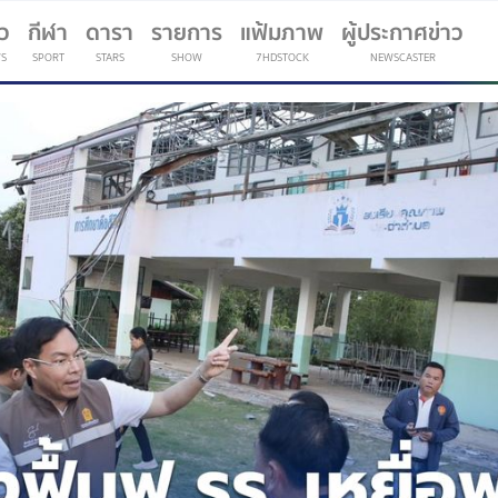
าว
กีฬา
ดารา
รายการ
แฟ้มภาพ
ผู้ประกาศข่าว
S
SPORT
STARS
SHOW
7HDSTOCK
NEWSCASTER
(current)