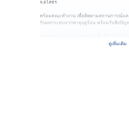
จ.ยโสธร
พร้อมคณะทำงาน เพื่อติดตามสถานการณ์และเร
รับผลกระทบจากพายุฤดูร้อน พร้อมรับฟังปัญหา
​รมช.ศธ. กล่าวว่า จากการลงพื้นที่โรงเรีย
ความเสียหายหนักจากพายุฤดูร้อนที่ผ่านมา 
ดูเพิ่มเติม
ชำรุดแตกร้าวและไม่คุ้มค่าต่อการซ่อมแซม
จึงได้สั่งการให้เร่งดำเนินการอนุมัติรื้อถอนทั
ประมาณก่อสร้างอาคารใหม่ทดแทนโดยด่วน เ
นักเรียน
​พร้อมกันนี้ ขอชื่นชมความสำเร็จด้านวิช
พิทยาคม ที่แม้มีนักเรียนเพียง 55 คน แต่ท
คะแนน โดยทางโรงเรียนมีครูรวมทั้งหมด 5 
ส่งผลให้อัตราส่วนครูต่อนักเรียนอยู่ที่ 1 ต่อ 10 
ประสิทธิภาพการเรียนจึงเพิ่มขึ้นอย่างเป็นรูป