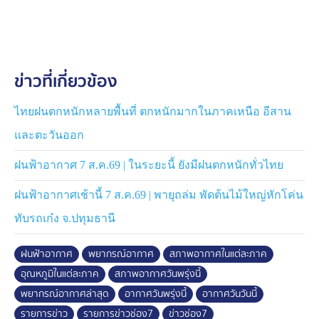
ภาคใต้ กลางวันอากาศร้อน ฝนตก 60% ของพื้นที่ ตกหนัก
ได้บางแห่ง ทะเลบริเวณที่มีฝนฟ้าคะนองคลื่นสูงกว่า 2 เมตร
กรุงเทพมหานครและปริมณฑล อากาศร้อน ฝนตก 40%
ข่าวที่เกี่ยวข้อง
ของพื้นที่ ฝนตกหนักและมีลมกระโชกแรงบางแห่ง อุณหภูมิ
สูงสุด 35-37 องศาเซลเซียส
ไทยฝนตกหนักหลายพื้นที่ ตกหนักมากในภาคเหนือ อีสาน
#ฝนฟ้าอากาศ #พยากรณ์อากาศ #บีกมลาสน์
และตะวันออก
ฝนฟ้าอากาศ 7 ส.ค.69 | ในระยะนี้ ยังมีฝนตกหนักทั่วไทย
ฝนฟ้าอากาศเช้านี้ 7 ส.ค.69 | พายุถล่ม พัดต้นไม้ใหญ่หักโค่น
ทับรถเก๋ง จ.ปทุมธานี
ฝนฟ้าอากาศ
พยากรณ์อากาศ
สภาพอากาศในแต่ละภาค
อุณหภูมิในแต่ละภาค
สภาพอากาศวันพรุ่งนี้
พยากรณ์อากาศล่าสุด
อากาศวันพรุ่งนี้
อากาศวันวันนี้
รายการข่าว
รายการข่าวช่อง7
ข่าวช่อง7