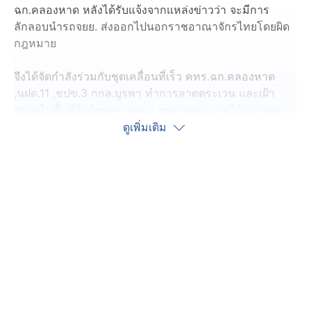
ฉก.คลองหาด หลังได้รับแจ้งจากแหล่งข่าวว่า จะมีการ
ลักลอบนำรถจยย. ส่งออกไปนอกราชอาณาจักรไทยโดยผิด
กฎหมาย
จึงได้จัดกำลังร่วมกับชุดเคลื่อนที่เร็ว คทร.ฉก.คลองหาด
,นฝด.11 ,ชปข.3 กกล.บูรพา ทำการลาดตระเวน และเฝ้า
ตรวจในพื้นที่รับผิดชอบ ต่อมา ชุดลาดตระเวนได้ตรวจพบ
บุคคลต้องสงสัยกำลังขี่รถจยย. ซึ่งมีลักษณะตรงตามที่ได้รับ
ดูเพิ่มเติม
แจ้ง ขับมาตามเส้นทางการเกษตร มุ่งหน้าไปยังฝั่งกัมพูชา
บริเวณ ต.คลองหาด อ.คลองหาด จ.สระเเก้ว เจ้าหน้าที่จึงได้
เเสดงตนเพื่อทำการตรวจสอบ
ทั้งนี้ จากการตรวจสอบพบรถจยย. สีเทา , ดำ ทราบชื่อภาย
หลังว่ามี นายสุขสันต์ เป็นผู้ขี่รถจยย. คันดังกล่าว เจ้าหน้าที่
จึงได้ควบคุมตัว นายสุขสันต์ พร้อมรถจยย. คันดังกล่าว มา
ตรวจสอบเพิ่มเติมที่ บก.กองร้อย ทพ.1305
และจากการตรวจสอบข้อมูลเพิ่มเติม ทราบว่า รถจยย. คัน
ดังกล่าวเป็นของ นายอำนวย โดยนายสุขสันต์ ให้การรับ