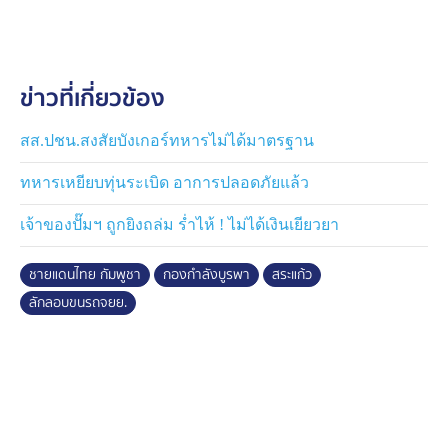
สารภาพว่า ได้นำรถจยย. คันดังกล่าวมาจากรีสอร์ทแห่ง
หนึ่งในพื้นที่ ต.คลองหาด อ.คลองหาด จ.สระแก้ว
ข่าวที่เกี่ยวข้อง
จากนั้นตนจึงได้ขี่รถจยย. คันดังกล่าว มาตามเส้นทางการ
เกษตรมุ่งหน้าไปยังฝั่งกัมพูชา จนกระทั่งถูกชุดเฝ้าตรวจ
ตรวจพบ และจับกุม
สส.ปชน.สงสัยบังเกอร์ทหารไม่ได้มาตรฐาน
ทหารเหยียบทุ่นระเบิด อาการปลอดภัยแล้ว
อย่างไรก็ตาม เจ้าหน้าที่ชุดปฏิบัติการร่วมฯ ได้สอบสวน
ขยายผลและทำบันทึกจับกุม พร้อมกับแจ้งข้อกล่าวหาว่า
เจ้าของปั๊มฯ ถูกยิงถล่ม ร่ำไห้ ! ไม่ได้เงินเยียวยา
"พยายามนำออกหรือส่งออกรถจักรยานยนต์ไปนอก
อาณาจักรไทย โดยไม่ผ่านพิธีการทางศุลกากร" พร้อมแจ้ง
ชายแดนไทย กัมพูชา
กองกำลังบูรพา
สระแก้ว
ข้อมูลเกี่ยวกับผู้ถูกควบคุมตัวตามมาตรา 22 วรรคสอง แห่ง
ลักลอบขนรถจยย.
พ.ร.บ.ป้องกันและปราบปรามการทรมาน และการกระทำให้
สูญหาย พ.ศ.2565 ให้ผู้ถูกควบคุมตัวทราบ และส่งมอบผู้
ต้องหา พร้อมของกลางดังกล่าว ให้กับพนักงานสอบสวน
สภ.คลองหาด เพื่อดำเนินการตามกฎหมายต่อไป