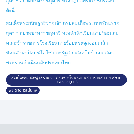
สุดา ฯ สยามบรมราชกุมารี ทรงปฏิบัติพระราชกรณียกิจ
โอกาสนี้ ทอดพระเนตรการบรรเลงดนตรีไทยย่อส่วนขนาด
ดังนี้
เล็ก ของมูลนิธิเตือน พาทยกุล เครื่องดนตรีไทยย่อส่วนขนาด
เล็กนี้ เป็นผลงานของครูเตือน พาทยกุล ศิลปินแห่งชาติ
สมเด็จพระกนิษฐาธิราชเจ้า กรมสมเด็จพระเทพรัตนราช
สาขาศิลปะการแสดง (ดนตรีไทย) เริ่มสร้างปี 2514 เพื่อ
สุดา ฯ สยามบรมราชกุมารี ทรงนำนักเรียนนายร้อยและ
ถวายแด่พระเจ้าวรวงศ์เธอ พระองค์เจ้าภาณุพันธุ์ยุคล จาก
นั้นได้สร้างเครื่องดนตรีขนาดเล็กครบทุกชิ้นตามรูปแบบของ
คณะข้าราชการโรงเรียนนายร้อยพระจุลจอมเกล้า
วงมโหรี
ทัศนศึกษาป้อมซิโลโซ และรัฐสภาสิงคโปร์ ก่อนเสด็จ
จากนั้น ทอดพระเนตรนิทรรศการ "The Hidden Wonders
พระราชดำเนินกลับประเทศไทย
of Wat Arun" บอกเล่าความอัศจรรย์ของนัยยะและความ
หมายอันลึกซึ้งที่ซ่อนอยู่ และยังไม่เคยกล่าวถึง เป็นผลงาน
สมเด็จพระกนิษฐาธิราชเจ้า กรมสมเด็จพระเทพรัตนราชสุดา ฯ สยาม
บรมราชกุมารี
ต่อเนื่องจากหนังสือชุด "อัศจรรย์วัดอรุณฯ " เช่น อัศจรรย์
พระราชกรณียกิจ
แห่งโครงร่าง "ปรางค์ทรงจอมแห" เชื่อว่าช่างไทยน่าจะได้
แรงบันดาลใจมาจาก "เส้นทรง" ในการทิ้งน้ำหนักของผืน
"แห" ที่โค้งเว้า สวยงาม จนพัฒนามาสู่งานสถาปัตยกรรม
ไทย
อัศจรรย์แห่งนัยยะ "องค์อินทรากับจักราวุธ" การสร้างสรรค์