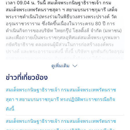
เวลา 09.04 น. วันนี้ สมเด็จพระกนิษฐาธิราชเจ้า กรม
สมเด็จพระเทพรัตนราชสุดา ฯ สยามบรมราชกุมารี เสด็จ
พระราชดำเนินไปทรงร่วมในพิธีบวงสรวงพระปรางค์ วัด
อรุณราชวราราม ซึ่งจัดขึ้นเนื่องในวาระครบ 80 ปี การ
ดำเนินกิจการของบริษัท ไทยกรุ๊ป โฮลดิ้งส์ จำกัด (มหาชน)
และเพื่อถวายเป็นพระราชกุศลอุทิศแด่สมเด็จพระบูรพมหา
กษัตริยาธิราช ตลอดจนผู้มีส่วนในการก่อสร้างองค์พระ
ปรางค์ และพระอารามแห่งนี้ ทั้งนี้ บริษัทฯ ผูกพันกับวัดอรุณ
ราชวรารามมายาวนาน นับแต่ก่อตั้งกิจการ ได้นำแบบอย่าง
พระปรางค์มาปรับใช้เป็นตราสัญลักษณ์เพื่อความเป็นสิริ
ดูเพิ่มเติม
มงคล นอกจากนี้ บริษัทฯ ได้จัดทำชุดหนังสือ "อัศจรรย์วัด
ข่าวที่เกี่ยวข้อง
อรุณฯ" จำนวน 4 เล่ม ตั้งแต่ปี 2553-2563 เป็นเวลา 10 ปี
ในการค้นคว้าและเรียบเรียง โดยคณาจารย์ผู้ทรงคุณวุฒิ
สมเด็จพระกนิษฐาธิราชเจ้า กรมสมเด็จพระเทพรัตนราช
เพื่อเป็นข้อมูลทางวิชาการด้านประวัติศาสตร์ สถาปัตยกรรม
สุดา ฯ สยามบรมราชกุมารี ทรงปฏิบัติพระราชกรณียกิจ
และศิลปกรรมไทยชุดแรก ไว้อย่างสมบูรณ์ โดยมอบให้กับ
ห้องสมุดมหาวิทยาลัยทั้งในและต่างประเทศ เพื่อใช้
ดังนี้
ประโยชน์ทางการศึกษาเผยแพร่องค์ความรู้ด้าน
ประวัติศาสตร์และศิลปกรรมของชาติให้คงอยู่สืบไป
สมเด็จพระกนิษฐาธิราชเจ้า กรมสมเด็จพระเทพรัตนราช