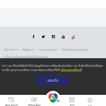
ฟิลิปปินส์ด้วย พร้อมขออย่าด้อยค่าทีมไทยแลนด์ เพราะขณะ
ที่กำลังวิพากษ์วิจารณ์อยู่ ทีมไทยแลนด์ ได้รายงานข้อมูล
การค้ามนุษย์ในโอร์เสม็ด กัมพูชา ไปยังสหรัฐอเมริกา และ
เจ้าหน้าที่ฝ่ายความมั่นคงเพิ่งเล่าให้ฟังว่า กองทัพไทย ไม่
เคยชะล่าใจ ประเมินความเคลื่อนไหวทุกวัน เราไม่เคยเชื่อ
อย่างสนิทใจว่า ความสัมพันธ์ของ 2 ชาติ จะปกติเหมือนเดิม
ส่วนที่เมืองเซบู สาธารณรัฐฟิลิปปินส์ เช้าวันนี้ นายกฯ
·
·
·
·
เกี่ยวกับเรา
ติตต่อเรา
ร่วมงานกับเรา
เงื่อนไขและข้อตกลง
อนุทิน ได้หารือทวิภาคีกับ นายแฟร์ดีนันด์ โรมูอัลเดซ มาร์
·
โคส จูเนียร์ ประธานาธิบดีแห่งสาธารณรัฐฟิลิปปินส์ ทั้ง 2
นโยบายคุ้มครองข้อมูลส่วนบุคคล
ฝ่าย หารือประเด็นความร่วมมือที่สำคัญร่วมกัน เช่น ไทย
·
·
นโยบายคุ้มครองข้อมูลส่วนบุคคล (ออนไลน์)
นโยบายคุกกี้
Ch7.com ใช้คุกกี้เพื่อที่จะได้นำข้อมูลไปวิเคราะห์เพื่อปรับปรุงเนื้อหา และเว็บไซต์ให้ตรงกับใจคุณ
พร้อมเพิ่มการส่งออกข้าว และสินค้าเกษตรไปยังฟิลิปปินส์
นโยบายการใช้คุกกี้
มากขึ้น คุณสามารถศึกษา รายละเอียดการใช้คุกกี้ได้ที่
รับเรื่องร้องเรียน
พร้อมเสนอให้จัดทำความตกลงด้านการค้าข้าว และเห็น
พ้องขยายความร่วมมือระหว่างกัน ทั้ง 2 ฝ่าย เห็นถึงความ
Copyright © 2026 Bangkok Broadcasting & T.V. Co.,Ltd.
ยอมรับ
All rights reserved
สำคัญการยกระดับความร่วมมือการปราบปราม
อาชญากรรมข้ามชาติ ผลักดันเป็นวาระสำคัญของอาเซียน
จากนั้น นายกฯ และคณะ ได้เดินทางออกจากเมืองเซบู เวลา
เมนู
ผังรายการ
ทีวีออนไลน์
ข่าว