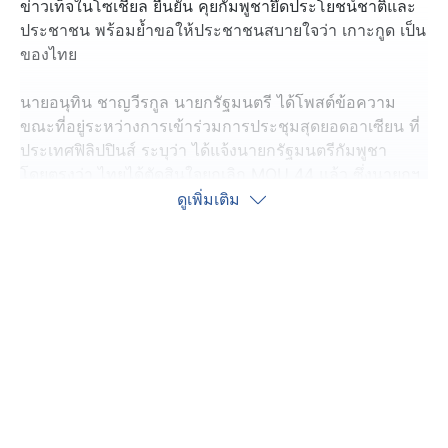
ข่าวเท็จในโซเชียล ยืนยัน คุยกัมพูชายึดประโยชน์ชาติและ
ประชาชน พร้อมย้ำขอให้ประชาชนสบายใจว่า เกาะกูด เป็น
ของไทย
นายอนุทิน ชาญวีรกูล นายกรัฐมนตรี ได้โพสต์ข้อความ
ขณะที่อยู่ระหว่างการเข้าร่วมการประชุมสุดยอดอาเซียน ที่
ประเทศฟิลิปปินส์ ระบุว่า ได้แจ้งนายกรัฐมนตรีกัมพูชา
โดยตรงว่า ไทยได้ตัดสินใจยกเลิก MOU 44 แล้ว ซึ่งนายกฯ
กัมพูชาก็รับทราบ พร้อมบอกว่า ผิดหวังต่อการตัดสินใจของ
ดูเพิ่มเติม
ไทย
เมื่อไม่มี MOU 44 แล้ว ก็จะไม่มีเส้นที่ลากผ่านเกาะกูดให้
เป็นที่เคลือบแคลงหรือกังวลต่อไปอีก ประชาชนสบายใจได้
เลยว่า เกาะกูด เป็นของประเทศไทย
ส่วนเรื่องเปิดด่านไม่มีการพูดถึง ทั้ง 2 ฝ่าย ต่างเห็นพ้องต้อง
กันว่า สันติภาพเป็นสิ่งที่ทุกคนอยากให้เกิดขึ้น และหลีกเลี่ยง
การใช้กำลังทางทหารต่อสู้กันให้มากที่สุด