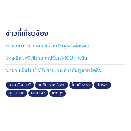
ช่วงหนึ่ง นายกฯ ระบุว่า เห็นมีการประโคมข่าวทางโซเชียล
และข่าวเท็จ เพื่อให้เกิดความแตกแยกและเกลียดชัง ขอ
ยืนยันอีกครั้งว่า รัฐบาลจะดำเนินการทุกอย่างด้วยความ
รอบคอบ โปร่งใส ทุกขั้นตอนจะคำนึงถึงผลประโยชน์สูงสุด
ข่าวที่เกี่ยวข้อง
ของประเทศและประชาชน ขอให้ประชาชนทุกคนมั่นใจใน
นายกฯ คนนี้ได้เลย
นายกฯ เปิดทำเนียบฯ ต้อนรับ ผู้นำเมียนมา
ส่วนเรื่องที่เป็นกระแสวิพากษ์วิจารณ์ในโซเชียล คือ ภาพ
ไทย-อินโดนีเซีย แลกเปลี่ยน MOU 4 ฉบับ
การจับมือระหว่าง นายอนุทิน กับ นายฮุน มาเนต นั้น นาย
นริศโรจน์ เฟื่องระบิล อดีตเอกอัครราชทูตไทย ประจำกรุง
นายกฯ ลั่นไทยไม่รับรายงาน อ้างกัมพูชาพลัดถิ่น
บัวโนสไอเรส ประเทศอาร์เจนตินา โพสต์ระบุว่า การจับมือ
กับคู่กรณีในการประชุมระดับนานาชาติ เป็นการแสดงออก
นายกรัฐมนตรี
อนุทิน ชาญวีรกูล
ไทยกัมพูชา
กัมพูชา
ของ "มารยาททางการทูต" แบบหนึ่งเท่านั้น จะให้นายกฯ เบ้
ฮุน มาเนต
MOU 44
เกาะกูด
ปาก ถลึงตา ไม่จับมือด้วย จากที่ได้เปรียบจะเสียเปรียบทันที
เท่ากับว่า นายกฯ มีวุฒิภาวะเหมือนเด็ก
เช่นเดียวกับ อาจารย์วันวิชิต บุญโปร่ง อาจารย์ประจำคณะ
รัฐศาสตร์ มหาวิทยาลัยรังสิต โพสต์ระบุว่า ต้องแยกแยะ
เรื่องมารยาทขั้นตอนทางการทูต และให้เกียรติเจ้าภาพ