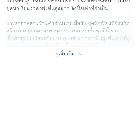
นักเรียน อุปกรณ์การเรียน กระเป๋า รองเท้า ซึ่งพบว่าเสื้อผ้า
ชุดนักเรียนราคาพุ่งขึ้นสูงมาก จึงซื้อเท่าที่จำเป็น
บรรยากาศตามร้านค้าจำหน่ายเสื้อผ้า ชุดนักเรียนที่จังหวัด
ศรีสะเกษ ผู้ปกครองพาบุตรหลานมาหาซื้อชุดปีนี้ ราคา
เสื้อผ้าชุดนักเรียนหรือแทบทุกอย่าง ราคาเพิ่มสูงขึ้นทำให้ผู้
ปกครองหลายคน ต้องเลือกซื้อเฉพาะที่จำเป็น
ดูเพิ่มเติม
ส่วนที่จังหวัดนราธิวาส ผู้ปกครองพาบุตรหลานเดินทางมา
เลือกซื้อชุดนักเรียนใหม่ เพื่อให้ทดลองใส่ วัดตัว จะได้ขนาด
ที่เหมาะสม
พนักงาน บอกว่า ปีนี้ทางร้านยังคงจำหน่ายสินค้าราคาเดิม
แม้ว่าต้นทุนบางรายการจะสูงขึ้น ซึ่งราคาชุดนักเรียนมี
ตั้งแต่หลักสิบบาทไปจนถึงหลักร้อยบาท ขึ้นอยู่กับยี่ห้อและ
คุณภาพสินค้า เพื่อให้เหมาะสมกับกำลังซื้อผู้ปกครอง
ผู้ปกครอง บอกว่า แม้ทางร้านจะจำหน่ายสินค้าในราคาที่
ย่อมเยา แต่ในช่วงที่เปลี่ยนระดับชั้นจำเป็นต้องซื้อชุดและ