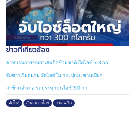
ข่าวที่เกี่ยวข้อง
ล่าขบวนการขนยาเสพติดข้ามชาติ ยึดไอซ์ 528 กก.
จับชาวเวียดนาม ยัดไอซ์ใน กระปุกมะขามเปียก
ล่าข้ามอำเภอ รถบรรทุกขนไอซ์ 300 กก.
จับไอซ์
ลักลอบขนไอซ์
ยาเสพติด