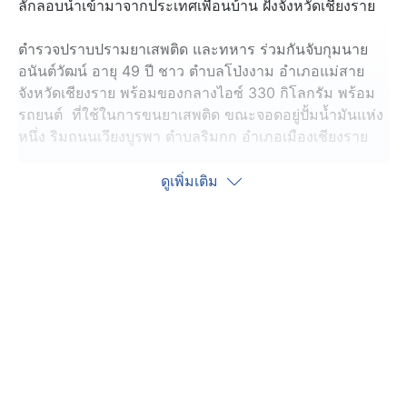
ลักลอบนำเข้ามาจากประเทศเพื่อนบ้าน ฝั่งจังหวัดเชียงราย
ตำรวจปราบปรามยาเสพติด และทหาร ร่วมกันจับกุมนาย
อนันต์วัฒน์ อายุ 49 ปี ชาว ตำบลโป่งงาม อำเภอแม่สาย
จังหวัดเชียงราย พร้อมของกลางไอซ์ 330 กิโลกรัม พร้อม
รถยนต์ ที่ใช้ในการขนยาเสพติด ขณะจอดอยู่ปั้มน้ำมันแห่ง
หนึ่ง ริมถนนเวียงบูรพา ตำบลริมกก อำเภอเมืองเชียงราย
ซึ่งก่อนการจับกุม เจ้าหน้าที่สืบสวนจนทราบว่าผู้ต้องหา มี
ดูเพิ่มเติม
พฤติการณ์ลำเลียงยาเสพติดจากพื้นที่ชายแดนประเทศเพื่อน
บ้าน ไปส่งให้กับผู้ค้ายาเสพติดในพื้นที่ อำเภอเมืองเชียงราย
โดยจะใช้รถจักรยานยนต์ในการนำทาง หลังจากนี้จะขยาย
ผลจับกุมเครือข่ายทั้งหมดต่อไป