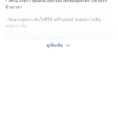
- เฟิร์น เกษรา ทุ่มฝึกมวยจริงจัง เตรียมลุยละคร แหวนรัก
ข้ามเวลา
- ปิดฉากสุดประทับใจซีรีส์ นทีร้อยเล่ห์ ส่งต่อความฟิน
เสน่หาวาโย
- เบน-ริส แฝงตัวเข้ามาสืบคดีที่ค่ายเพลง ในละคร เพลงรัก
พยัคฆ์ร้าย
ดูเพิ่มเติม