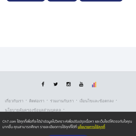
·
·
·
·
เกี่ยวกับเรา
ติตต่อเรา
ร่วมงานกับเรา
เงื่อนไขและข้อตกลง
·
นโยบายคุ้มครองข้อมูลส่วนบุคคล
·
·
นโยบายคุ้มครองข้อมูลส่วนบุคคล (ออนไลน์)
นโยบายคุกกี้
Ch7.com ใช้คุกกี้เพื่อที่จะได้นำข้อมูลไปวิเคราะห์เพื่อปรับปรุงเนื้อหา และเว็บไซต์ให้ตรงกับใจคุณ
นโยบายการใช้คุกกี้
มากขึ้น คุณสามารถศึกษา รายละเอียดการใช้คุกกี้ได้ที่
รับเรื่องร้องเรียน