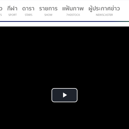
าว
กีฬา
ดารา
รายการ
แฟ้มภาพ
ผู้ประกาศข่าว
S
SPORT
STARS
SHOW
7HDSTOCK
NEWSCASTER
(current)
Play
Video