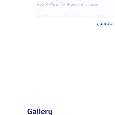
อนุรักษ์ ขึ้นมาโชว์ริมชายหาดกะตะ
แล้วก็มีนักท่องเที่ยวหญิงชาวต่างชาติ ถือปลา
ถ่ายรูป กับปลานกแก้วที่ถูกจับขึ้นมาจากท้องท
ดูเพิ่มเติม
แพร่ออกไป ได้มีชาวเน็ตจำนวนมาก แสดงความค
ปลา ที่สำคัญปลานกแก้วเป็นปลาอนุรักษ์ของไท
ไม่ควรนำขึ้นมาถ่ายรูปเล่น พร้อมเรียกร้องให
ดำเนินการลงโทษ อย่างจริงจัง
Gallery