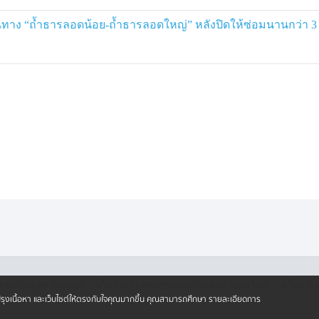
้นทาง “ถ้ำธารลอดน้อย-ถ้ำธารลอดใหญ่” หลังปิดให้ซ่อมนานกว่า 3 ป
·
·
ครองข้อมูลส่วนบุคคล
นโยบายคุ้มครองข้อมูลส่วนบุคคล (ออนไลน์)
นโยบายคุ
ปรับปรุงเนื้อหา และเว็บไซต์ให้ตรงกับใจคุณมากขึ้น คุณสามารถศึกษา รายละเอียดการ