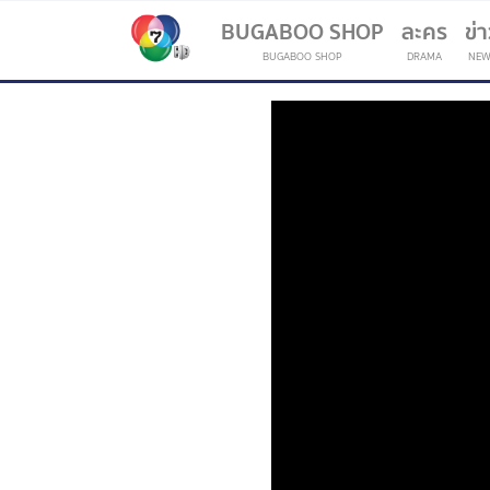
BUGABOO SHOP
ละคร
ข่
BUGABOO SHOP
DRAMA
NEW