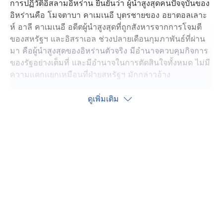
การปฏิวัติอิสลามอิหร่าน ยืนยันว่า ผู้นำสูงสุดคนปัจจุบันของ
อิหร่านคือ โมจตาบา คาเมเนอี บุตรชายของ อยาตอลเลาะ
ห์ อาลี คาเมเนอี อดีตผู้นำสูงสุดที่ถูกสังหารจากการโจมตี
ของสหรัฐฯ และอิสราเอล ช่วงปลายเดือนกุมภาพันธ์ที่ผ่าน
มา คือผู้นำสูงสุดของอิหร่านตัวจริง มีอำนาจควบคุมกิจการ
ของรัฐอย่างเต็มที่ และมีอำนาจในการตัดสินใจทั้งหมด ไม่มี
ความแตกแยกเหมือนที่ฝ่ายสหรัฐฯ มักกล่าวอ้าง
ขณะเดียวกันวันนี้ เรือบรรทุกก๊าซธรรมชาติเหลวหรือ LNG
ดูเพิ่มเติม
ของกาตาร์ ชื่อ อัล การาอิติยัต (Al Kharaitiyat) ได้รับ
อนุญาตจากอิหร่านให้แล่นผ่านช่องแคบฮอร์มุซออกไปได้
โดยจุดหมายปลายทางคือท่าเรือ กาซิม ในปากีสถาน ถือเป็น
เรือบรรทุกก๊าซ LNG ลำแรกที่แล่นผ่านช่องแคบฮอร์มุซ นับ
ตั้งแต่ สหรัฐฯ และอิสราเอล ปฏิบัติการโจมตีอิหร่านเมื่อวันที่
28 กุมภาพันธ์ที่ผ่านมา คาดว่าเป็นการตอบแทนที่กาตาร์
และปากีสถาน ร่วมเป็นตัวกลางสนับสนุนข้อตกลงหยุดยิง
ระหว่างสหรัฐฯ กับอิหร่าน ทำให้ยังมีความหวังว่าอาจเกิด
ข้อตกลงหยุดยิงในเร็ว ๆ นี้ ตามที่ประธานาธิบดี โดนัลด์
ทรัมป์ กล่าวเมื่อวันศุกร์ที่ผ่านมา