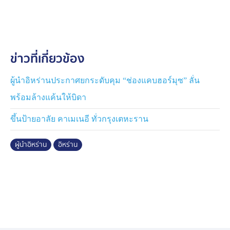
ขณะเดียวกัน กองทัพอังกฤษ ส่งเรือพิฆาต เอชเอ็มเอส
ดรากอน (HMS Dragon) จากทะเลเมดิเตอร์เรเนียนตะวัน
ออกไปยังตะวันออกกลางแล้ว เพื่อเตรียมพร้อมสำหรับ
ข่าวที่เกี่ยวข้อง
ภารกิจร่วมหลายชาติในการคุ้มครองการเดินเรือผ่านช่อง
แคบฮอร์มุซ และจะเน้นภารกิจการป้องกันเป็นหลัก ซึ่งเป็น
ความเคลื่อนไหวที่เกิดขึ้นหลังจากฝรั่งเศสและอังกฤษเสนอ
ผู้นำอิหร่านประกาศยกระดับคุม “ช่องแคบฮอร์มุซ” ลั่น
ให้มีการจัดกำลังคุ้มกันข้ามชาติเพื่อฟื้นฟูการเดินเรือในช่อง
พร้อมล้างแค้นให้บิดา
แคบฮอร์มุซ
ขึ้นป้ายอาลัย คาเมเนอี ทั่วกรุงเตหะราน
ผู้นำอิหร่าน
อิหร่าน