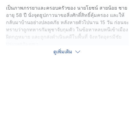
เป็นภาพภรรยาและครอบครัวของ นายโยชน์ สายน้อย ชาย
อายุ 58 ปี นั่งจุดธูปภาวนาขอสิ่งศักดิ์สิทธิ์คุ้มครอง และให้
กลับมาบ้านอย่างปลอดภัย หลังหายตัวไปนาน 15 วัน ก่อนจะ
ทราบว่าถูกทหารกัมพูชาจับกุมตัว ในข้อหาหลบหนีเข้าเมือง
ผิดกฎหมาย และถูกส่งดำเนินคดีในพื้นที่ จังหวัดอุดรมีชัย
ประเทศกัมพูชา
ดูเพิ่มเติม
ขณะนี้ นายโยชน์ ปลอดภัย และอยู่ที่จังหวัดอุดรมีชัย ซึ่ง พล
ตรี บุญเสริม บุญบำรุง ผู้บัญชาการกองกำลังสุรนารี อยู่
ระหว่างประสานช่วยนำตัวกลับไทย
ลำดับเหตุการณ์ เวลา 18.00 น. ของวันที่ 25 เมษายน นาย
โยชน์ ออกจากบ้านพร้อมกับรถจักรยานยนต์ ภรรยาติดต่อ
ไม่ได้ จึงเชื่อว่าน่าจะเกิดเรื่องไม่คาดคิด หรืออาจถูกเจ้า
หน้าที่กัมพูชาควบคุมตัว จึงตัดสินใจเข้าแจ้งความคนหาย
ในวันที่ 29 เมษายน ก่อนจะทราบว่า นายโยชน์ ถูกจับกุมตัว