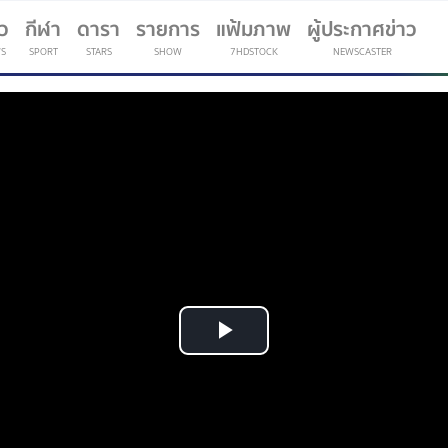
าว
กีฬา
ดารา
รายการ
แฟ้มภาพ
ผู้ประกาศข่าว
S
SPORT
STARS
SHOW
7HDSTOCK
NEWSCASTER
(current)
Play
Video