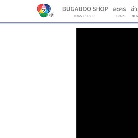
BUGABOO SHOP
ละคร
ข่
BUGABOO SHOP
DRAMA
NEW