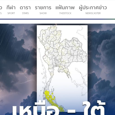
าว
กีฬา
ดารา
รายการ
แฟ้มภาพ
ผู้ประกาศข่าว
S
SPORT
STARS
SHOW
7HDSTOCK
NEWSCASTER
(current)