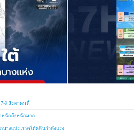
ะนอง ร้อยละ 60 ของพื้นที่ กับมีลม
่ฮ่องสอน เชียงใหม่ ลำพูน ลำปาง
32-38 องศาเซลเซียส
ลางวัน โดยมีฝนฟ้าคะนอง ร้อยละ 20
ำภู ชัยภูมิ นครราชสีมา บุรีรัมย์
สูงสุด 35-37 องศาเซลเซียส
าคะนอง ร้อยละ 40 ของพื้นที่ กับมี
นครสวรรค์ อุทัยธานี สุพรรณบุรี
ปฐม สมุทรสาคร และสมุทรสงคราม
ีฝนฟ้าคะนอง ร้อยละ 40 ของพื้นที่
7-9 สิงหาคมนี้
งหวัดฉะเชิงเทรา ชลบุรี ระยอง
นตกหนักถึงหนักมาก
 องศาเซลเซียส
กบางแห่ง ภาคใต้คลื่นกำลังแรง
ะ 60 ของพื้นที่ และมีฝนตกหนักบาง