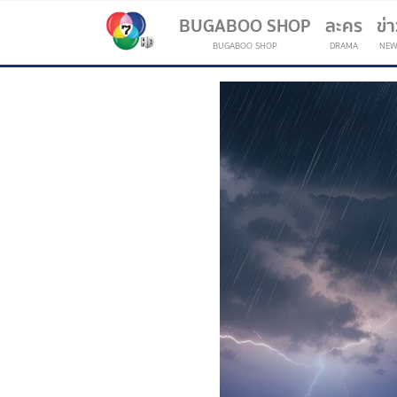
BUGABOO SHOP
ละคร
ข่
BUGABOO SHOP
DRAMA
NEW