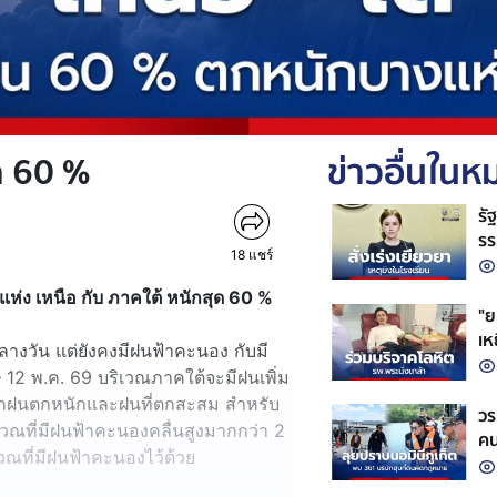
ุด 60 %
ข่าวอื่นใน
รั
รร
18
แชร์
สถ
ง เหนือ กับ ภาคใต้ หนักสุด 60 %
"ย
เห
างวัน แต่ยังคงมีฝนฟ้าคะนอง กับมี
ชว
– 12 พ.ค. 69 บริเวณภาคใต้จะมีฝนเพิ่ม
ากฝนตกหนักและฝนที่ตกสะสม สำหรับ
วร
วณที่มีฝนฟ้าคะนองคลื่นสูงมากกว่า 2
คน
วณที่มีฝนฟ้าคะนองไว้ด้วย