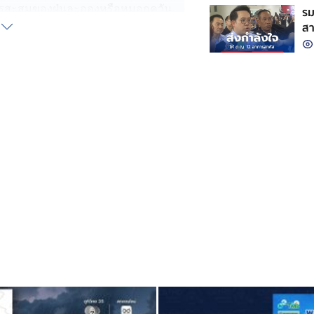
ารสะสมของฝุ่นละอองหรือหมอกควัน
รม
้นที่
สา
ใน
ันพรุ่งนี้