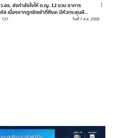
ว.สธ. ส่งกำลังใจให้ ด.ญ. 12 ขวบ อาการ
หัส เนื่องจากถูกยิงเข้าที่ศีรษะ มีหัวกระสุนฝัง
 ส่วน นร. อีก 2 คน ผ่าตัดพ้นขีดอันตรายแล้ว
137
วันที่ 7 ส.ค. 2569