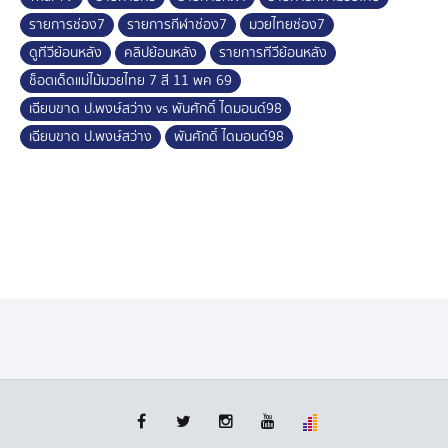
รายการช่อง7
รายการกีฬาช่อง7
มวยไทยช่อง7
ดูทีวีย้อนหลัง
คลิปย้อนหลัง
รายการทีวีย้อนหลัง
ช็อตเด็ดแม่ไม้มวยไทย 7 สี 11 พค 69
เฉียบขาด ป.พงษ์สว่าง vs พันศักดิ์ ไดมอนด์98
เฉียบขาด ป.พงษ์สว่าง
พันศักดิ์ ไดมอนด์98